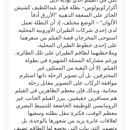
أكزاركوبولوس– بطلة فيلم عبداللطيف كشيش
الحائز على السعفة الذهبية "الأزرق أدفأ
الألوان" – الوضع مختلف، إذ أن البطلة تعمل
لدى إحدى شركات الطيران الأوروبية المحلية.
استوحى المخرجان قصة الفيلم من سفرهما
على إحدى خطوط الطيران المحلية،
وملاحظتهما لطاقم الطيران على تلك الطائرة،
ورغم مشاركة الممثلة الشهيرة في بطولة
الفيلم، إلا أن البقية من الممثلين غير
المحترفين، بل أن تصوير الرحلة ذاتها استلزم
موافقة الركاب على التصوير مقابل رحلة
مجانية، وبذلك فإن معظم الظاهرين في الفيلم
هم مسافرين حقيقيين. يبرز الفيلم الجانب غير
الرومانسي للوظيفة الخاضعة للتنميط البصري
معظم الوقت، فكثرة تنقل بطلته وسعيها
لعلاقات عابرة يزيد من شعورها بالوحدة، بل
وتصوير التدريبات التي يخضع لها الطاقم تضيف