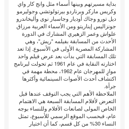
بداية مسيرتهم وبينها أسماء مثل وانج كار واي
وكريس ماركر وبرناردو بيرتولوتشي وجوليرمو
ديل تورو وجاك أوديار وجاسبار نوى وأليخاندرو
جونزاليس إيناريتو ومن الأسماء العربية مرزاق
علواش وعمر الزهيري المشارك في الدورة
الأحدث من المسابقة بفيلمه "ريش"، وهي
المشاركة المصرية الأولى في الأسبوع. إذا تعد
تلك المسابقة التي بدأت بعد عرض فيلم واحد
اختارته النقابة في عام 1961 ثم تحولت لبرنامج
موازٍ للمهرجان عام 1962، محطة مهمة في
اكتشاف أحدث الأصوات السينمائية وأكثرها
جرأة.
الملاحظة الأهم التي يجب التوقف عندها قبل
التعرض لأفلام المسابقة السبعة هي الاهتمام
الخاص المولى لصانعات الأفلام وللنساء بوجه
عام، فبحسب الموقع الرسمي للأسبوع، تمثل
النساء 30% من كل قسم، كما أن اختيار