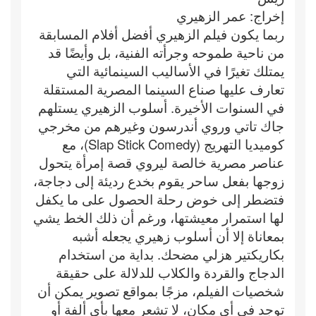
إخراج: عمر الزهيري
ربما يكون فيلم الزهيري أفضل أفلام المسابقة
من ناحية طموحه وجرأته الفنية، بل وأيضًا قد
يمتلك تغيرًا في الأساليب السينمائية التي
تعارف عليها صناع السينما المصرية المستقلة
في السنوات الأخيرة. أسلوب الزهيري يستلهم
جاك تاتي وروي أندرسون وغيرهم من مخرجي
كوميديا التهريج (Slap Stick Comedy)، مع
عناصر مصرية خالصة ليروي قصة إمرأة يتحول
زوجها بفعل ساحر يقوم بخدع رديئة إلى دجاجة،
فتضطر إلى خوض رحلة الحصول على ما يكفل
لها استمرار معيشتها، ورغم أن ذلك الخط يشي
بمعاناة إلا أن أسلوب زهيري يجعله أشبه
بكاريكتير هزلي مضحك. بداية من استخدام
الدجاج والقردة والكلاب للدلالة على حقيقة
شخصيات الفيلم، مزجًا بمواقع تصوير يمكن أن
توجد في أي مكان، لا تشعر معها بأي ألفة أو