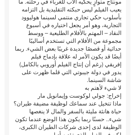
مونتاج متوازٍ يحكيه الأب للغرباء في رحلته. ما
يعيب الفيلم ليس حبكته التقليدية بل التزامه
بأسلوب حكي تجاري منتمي لسينما هوليوود
التجارية، وهو أمر يجعل اختياره في أسبوع
النقاد – المهتم بالأفلام الطليعية – ووسط
مجموعة من الأفلام التي تستخدم أساليبًا
حداثية أو قصصًا جديدة غريبًا بعض الشيء. ربما
أيضًا قد يكون الأمر له علاقة بإدماج فيلم
إفريقي (رغم أن إنتاج الفيلم أوروبي بالكامل)
يدور في دولة جيبوتي التي قلما ظهرت على
شاشة السينما.
لا شيء لأهتم به
إخراج: جولي لوكوست وإيمانويل مار
ماذا تتخيل عند سماعك لوظيفة مضيفة طيران؟
حياة هانئة مليئة بالسفر والمال لا ينغصها
شيء.. حسنًا ربما يكون هذا الوضع عندما تكون
الوظيفة لدى إحدى شركات الطيران الكبرى،
لكن في الفيلم الذي تؤديه أديل