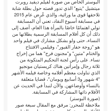
البوستر الخاص من صورة لفيلم ديفيد روبرت
ميتشيل "يتبع" الذي تدور قصته حول بطلة شابة
تلاحقها قوى ما ورائية، والذي عُرض عام 2015
في مسابقة أسبوع النقاد، تعني أن المسابقة
تولي اهتمامًا خاصًا بالمرأة هذا العام، أضف إلى
ذلك أن كل أفلام المسابقة الرسمية بطلاتها من
النساء، حتى ولو بشكل مشارك في فيلم واحد
هو "زوجة حفار القبور"، وفيلمي الافتتاح
والختام "متين" و"مجنون فرح" هما من إخراج
نساء. على رأس لجنة التحكيم المتكونة من
ثلاثة رجال وإمرأتين هناك كريستيان مونجيو
الذي تناولت معظم أفلامه وخاصة فيلمه الأشهر
"4 شهور و3 أسابيع ويومان"، قضايا متعلقة
بالنساء وأوضاعهن. والآن لنبدأ في الحديث عن
الأفلام ذاتها المشاركة في المسابقة.
(صورة البوستر)
ملاحظة للمحرر: مرفق مع المقال سبعة صور