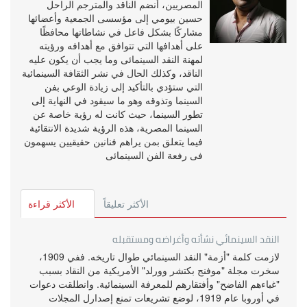
المصريين، أنضم الناقد والمترجم الراحل
حسين بيومي إلى مؤسسى الجمعية وأعضائها
مشاركًا بشكل فاعل في نشاطاتها محافظًا
على أهدافها التي تتوافق مع أهدافه ورؤيته
لمهنة النقد السينمائى وما يجب أن يكون عليه
الناقد، وكذلك الحال في نشر الثقافة السينمائية
التي ستؤدي بالتأكيد إلى زيادة الوعي بفن
السينما وتذوقه وهو ما سيقود في النهاية إلى
تطور السينما، حيث كانت له رؤية خاصة عن
السينما المصرية، هذه الرؤية شديدة الانتقائية
فيما يتعلق بمن يراهم فنانين حقيقيين يسهمون
فى رفعة الفن السينمائى
الأكثر تعليقاً
الأكثر قراءة
النقد السينمائي نشأته وأغراضه ومستقبله
لازمت كلمة "أزمة" النقد السينمائي طوال تاريخه. ففي 1909،
سخرت مجلة "موفنج بكتشر وورلد" الأمريكية من النقاد بسبب
"غباءهم الفاضح" وأفتقارهم للمعرفة السينمائية. وانطلقت دعوات
في أوروبا عام 1919، لوضع تشريعات تمنع إصدارل المجلات