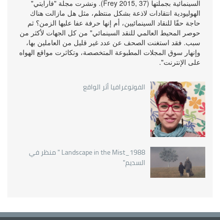
السينمائية بجملتها (Frey 2015, 37). ونشرت مجلة "فارايتي"
الهوليودية انتقادات لاذعة بشكل منتظم، مثل هل مازالت هناك
حاجة حقًا للنقاد السينمائيين، أم إنها حرفة عفا عليها الزمن؟ ثم
حوصر المحيط العالمي للنقد السينمائي" من كل الجهات لأكثر من
سبب. فقد استغنت الصحف عن عدد غير قليل من العاملين بها،
وإنهار سوق المجلات المطبوعة المتخصصة، وتكاثرت مواقع الهواه
على الإنترنت".
الفوتوغرافيا أثر الواقع
Landscape in the Mist_1988 " منظر في
السديم"