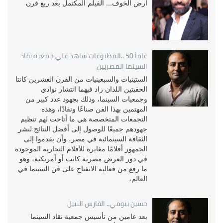
أرض الخوف... الفيلم المكتمل بعد ربع قرن
عامأ 50 ..المطبوعات شاهد علي جمعية نقاد
السينما المصريين
الستينيات والسبعينيات من القرن العشرين كانتا
الحقبتين اللذان زاد فيهما انتشار نوادي
وجمعيات السينما، وذلك بجهود عدد كبير من
المهتمين بهذا الفن صناعًا ونقادًا، وهذه
التجمعات المتخصصة هي ما أتاحت لهم تنظيم
جهودهم جميعًا للوصول إلى أفضل النتائج لنشر
الثقافة السينمائية في مصر، وأن يقدموا إلى
الجمهور أفلامًا مغايرة للأفلام التجارية الموجودة
في دور العرض مصرية كانت أو أمريكية، وهو
ما رفع من فعالية الانفتاح على فن السينما في
العالم،
حسين بيومي.. الفارس النبيل
بعد عامين من تأسيس جمعية نقاد السينما