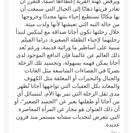
ويرفض كهنة القرية إعطاءها اسمًا، فتقرر أن
تغادر قريتها ذهابًا إلى الجبال التي سمعت أن
بها مكانًا تستطيع إحياء بنتها مجددًا وخروجها
من حالة التيه التي تعيشها لأنها ولدت ميتة.
خلال رحلتها تكون أجاتا صداقة مع لينكس لتبدأ
رحلتهما لإحياء الطفلة الصغيرة. دراما الفيلم
مبنية على أساطير ما ورائية قديمة، ورغم بُعد
ذلك العالم عن عالمنا فإن الدافع الموجود لدى
آجاتا يمكن فهمه بسهولة، وتجسيد تلك الرحلة
بصريًا في الفضاءات الشاسعة مثل الغابات
والجبال والبحيرات أو المغلقة مثل الكهوف
والمعابد بكل العقبات التي تواجهها آجاتا تُظهر
مدى ثقل الرحلة التي تمر بها الأم، لنتسائل أي
من آجاتا أو طفلتها يعبر عن "الجسد الصغير"، أو
أن ذلك العنوان هو مجاز عن المرأة المعاصرة
التي تتعرض لتحديات مشابه مستمر منذ قرون
عديدة.
ريش