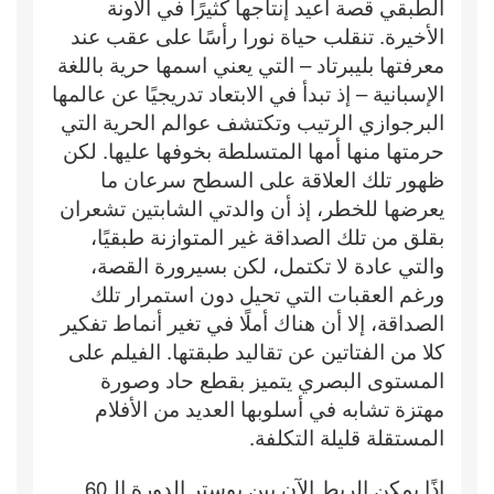
الطبقي قصة أعيد إنتاجها كثيرًا في الآونة
الأخيرة. تنقلب حياة نورا رأسًا على عقب عند
معرفتها بليبرتاد – التي يعني اسمها حرية باللغة
الإسبانية – إذ تبدأ في الابتعاد تدريجيًا عن عالمها
البرجوازي الرتيب وتكتشف عوالم الحرية التي
حرمتها منها أمها المتسلطة بخوفها عليها. لكن
ظهور تلك العلاقة على السطح سرعان ما
يعرضها للخطر، إذ أن والدتي الشابتين تشعران
بقلق من تلك الصداقة غير المتوازنة طبقيًا،
والتي عادة لا تكتمل، لكن بسيرورة القصة،
ورغم العقبات التي تحيل دون استمرار تلك
الصداقة، إلا أن هناك أملًا في تغير أنماط تفكير
كلا من الفتاتين عن تقاليد طبقتها. الفيلم على
المستوى البصري يتميز بقطع حاد وصورة
مهتزة تشابه في أسلوبها العديد من الأفلام
المستقلة قليلة التكلفة.
إذًا يمكن الربط الآن بين بوستر الدورة الـ60