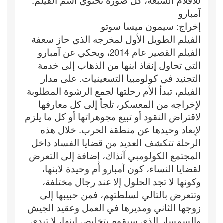
للأفلام السبعة، كل صورة تحتوي اسم الفيلم.
آمبارو
إخراج: سيمون ميسا سوتو
الفيلم الطويل الأول لمخرجه الذي حاز سعفة
الفيلم القصير عام 2014، ويحكي عن آمبارو
التي تحاول إنقاذ ابنها من الذهاب إلى خدمة
التجنيد في كولومبيا التسعينيات. على مدار
الفيلم، تبدأ الأم رحلتها لجمع الرشوة المطلوبة
لإخراجه من المعسكر، تلجأ إلى كل معارفها
لاقتراض النقود أو تبيع مجوهراتها أو كل ما يلزم
لإبعاد وحيدها عن منطقة الحرب. خلال هذه
الرحلة تتكشف العديد من قضايا الفساد داخل
المجتمع الكولومبي آنذاك، إضافة إلى التعرض
لقضايا النساء، كون آمبارو أم وحيدة لابنها،
وكونها لا تجد الحلول إلا عند رجال مختلفة،
وتتعرض بالتالي لسلطتهم، فمن حبيبها إلى
زوجها الثاني ومديرها في العمل وعقيد الجيش
والسمسار الذي سيقوم بتخليص ابنها، لا تبدي