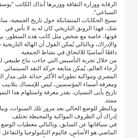
الرقابة ووزارة الثقافة ووزيرها آنذاك الكاتب "يوس
السباعي".
نسيج الحكايات المتشابكة حول تاريخ الجمعية، سا
شك، فهذا الرونق التاريخي كان له يد لا بأس في
قوتها، خاصة مع شخص مثل كاتب هذه السطور، يرى في
والإدراك، وبالتالي يُمكن القول أن الهالة التاريخي
دافعًا أساسيًا للالتحاق في نشاط الجمعية.
أرجاء العالم، يُمكن متابعة حركة النقد السينمائي
المصري ومواكبة تطوراته الأكثر حداثة على مدار ا
ومعرفة أسماء المؤسسين، ليس للإمساك بتلابيب
تاريخ يأبى النسيان، بقدر معرفة واستلهام هذا الن
ممتد.
وبالنظر للوضع الحالي بعد مرور تلك السنوات، وبيا
إدراك أن الظروف المواكبة والمحيطة تختلف
في سياقاتها عن السابق، وبالتالي معطيات الوضع ذ
الماضي هو الأساس، فاليوم التكنولوجيا والتفاعل 