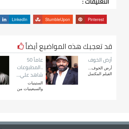
التعليقات :
LinkedIn
StumbleUpon
Pinterest
قد تعجبك هذه المواضيع أيضاً
أرض الخوف
عامأ 50
..المطبوعات
أرض الخوف...
شاهد علي...
الفيلم المكتمل
الستينيات
والسبعينيات من