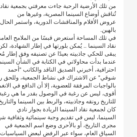
من تلك الأرضية الرحبة جاءت معرفتي بجمعية نقاد 
تُناقش أوضاع السينما المصرية، وغيرها من
عروض الأفلام والمناقشات الدورية، واستمر الحال
بالهين.
في تلك المساحة أستعرض قبسًا من الملامح العامة
نقاد السينما .. يُمكن بلورتها في إطار الشهادة، لكن
يبقى للحكي جاذبيته بعيدًا عن تصنيفه وفق إطار مُحد
عندما بدأت محاولاتي في الكتابة في الشأن السينم
احترافية، أخبرني الصديق الناقد والكاتب "أحمد
شوقي" عن الاشتراك في نشاط الجمعية، وللحق رحب
بالواجبات المرفقة للعضوية، إلا أن الدافع في الان
أقوى، ليس عن رغبة في الوصول بقدر ما هي رغبة في
للتاريخ رونقه وجاذبيته، والربط بين السينما والتار
كان لجمعية نقاد السينما الريادة بجوار نادي
السينما، ليس في تقديم وجبة سينمائية وثقافية شه
مجرى التاريخ، أو بالأحرى وضع اسم الجمعية في
السياق العام، سواء عبر الرفض لبعض السياسيات الع