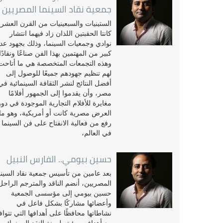
جمعية نقاد السينما المصريين
الستينيات والسبعينيات من القرن العشر
كانتا الحقبتين اللذان زاد فيهما انتشار
نوادي وجمعيات السينما، وذلك بجهود عد
كبير من المهتمين بهذا الفن صناعًا ونقادًا
وهذه التجمعات المتخصصة هي ما أتاحت
لهم تنظيم جهودهم جميعًا للوصول إلى
أفضل النتائج لنشر الثقافة السينمائية في
مصر، وأن يقدموا إلى الجمهور أفلامًا
مغايرة للأفلام التجارية الموجودة في دور
العرض مصرية كانت أو أمريكية، وهو ما
رفع من فعالية الانفتاح على فن السينما
في العالم،
حسين بيومي.. الفارس النبيل
بعد عامين من تأسيس جمعية نقاد السينم
المصريين، أنضم الناقد والمترجم الراحل
حسين بيومي إلى مؤسسى الجمعية
وأعضائها مشاركًا بشكل فاعل في
نشاطاتها محافظًا على أهدافها التي تتوا
مع أهدافه ورؤيته لمهنة النقد السينمائى