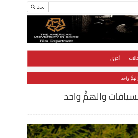
بحث
الات
أخرى
همُّ واحد
سياقات والهمُّ واحد