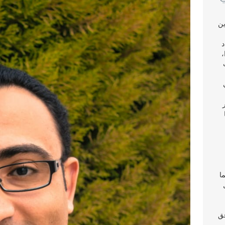
ين
د
،
ا
فق