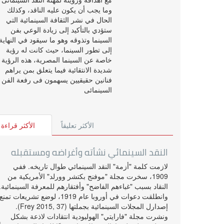
وما يجب أن يكون عليه الناقد، وكذلك
الحال في نشر الثقافة السينمائية التي
ستؤدي بالتأكيد إلى زيادة الوعي بفن
السينما وتذوقه وهو ما سيقود في النهاية
إلى تطور السينما، حيث كانت له رؤية
خاصة عن السينما المصرية، هذه الرؤية
شديدة الانتقائية فيما يتعلق بمن يراهم
فنانين حقيقيين يسهمون فى رفعة الفن
السينمائى
الأكثر تعليقاً
الأكثر قراءة
النقد السينمائي نشأته وأغراضه ومستقبله
لازمت كلمة "أزمة" النقد السينمائي طوال تاريخه. ففي
1909، سخرت مجلة "موفنج بكتشر وورلد" الأمريكية من
النقاد بسبب "غباءهم الفاضح" وأفتقارهم للمعرفة السينمائية.
وانطلقت دعوات في أوروبا عام 1919، لوضع تشريعات تمنع
إصدارل المجلات السينمائية بجملتها (Frey 2015, 37).
ونشرت مجلة "فارايتي" الهوليودية انتقادات لاذعة بشكل