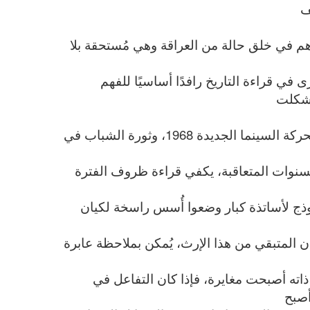
ف
هم في خلق حالة من العراقة وهي مُستحقة بلا
 قراءة التاريخ رافدًا أساسيًا للفهم
ة شكلت
من خلال تجربة التأسيس التي جاءت نتاج طبيعي لحركة السينما الجديدة 1968، وثورة الشباب في
لسنوات المتعاقبة، يكفي قراءة ظروف الفترة
موذج لأساتذة كبار وضعوا أُسس راسخة لكيان
ن المتبقي من هذا الإرث، يُمكن بملاحظة عابرة
اته أصبحت مغايرة، فإذا كان التفاعل في
أصبح