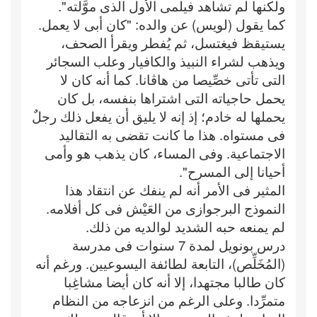
ولكنها لم تشاهد فيلمى الأول الذى موَّلته".
كما يقول (لويس) عن والده: "كان أبى لا يعمل.
يستيقظ فيغتسل، ثم يُفطر ويقرأ الصحف،
ويذهب لشراء النبيذ والكافيار وعلب السجائر
التى تأتى خصِّيصا من هاڤانا. كما أنه كان لا
يحمل حاجياته التى اشتراها بنفسه، بل كان
يحملها له خادم؛ إذ إنه لا يليق أن يفعل ذلك رجلٌ
فى مستواه. هذا ما كانت تقضى به التقاليد
الاجتماعية. وفى المساء، كان يذهب هو وأمى
أحيانا إلى المسرح".
المثير فى الأمر أنه لم ينفك عن انتقاد هذا
النموذج البرجوازى من العَيْش فى كل أفلامه.
لم يمنعه حبه الشديد لوالديه من ذلك.
درس بونويل لمدة 7 سنوات فى مدرسة
(المُخَلِّص)، التابعة لطائفة اليسوعيين. ورغم أنه
كان طالبا مجتهدا، إلا أنه كان أيضا مشاغِبا
متمرِّدا. وعلى الرغم من انزعاجه من النظام