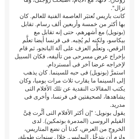
تزال".
كانت باريس تُعتبَر العاصمة الفنية للعالم. كان
بها أكثر من خمسة وأربعين ألف رسام. تقابل
(بونويل) مع أشهرهم، حتى إنه تقابل مع
بيكاسو، ولكنه لم يُحِبه. فى فرنسا أيضا تعلَّم
الرقص، وتعلَّم العزف على آلة البانجو، ثم قام
بإخراج عرض مسرحى من تأليفه، فكان السبيل
لإخراجه عرضا آخر فى أمستردام.
استمرَّ (بونويل) فى حبه للسينما. كان يذهب
إلى السينما ما يقارب ثلاث مرات يوميا، وكان
يكتب المقالات النقدية عن تلك الأفلام التى
يشاهدها، لصحيفتين فى فرنسا، وأخرى فى
مدريد.
يقول بونويل: "إن أكثر الأفلام التى أثَّرت فِىَّ
الفيلم الروسى (المدمرة بوتمكين). لدى
الخروج من العرض، كدنا أن نضع المتاريس،
ولزم أن يتدخَّل البوليس. خلال سنوات طويلة،