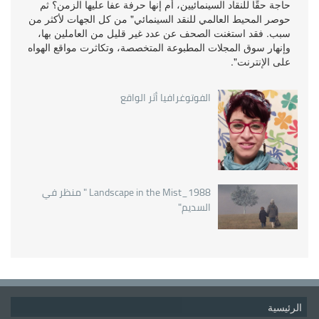
حاجة حقًا للنقاد السينمائيين، أم إنها حرفة عفا عليها الزمن؟ ثم
حوصر المحيط العالمي للنقد السينمائي" من كل الجهات لأكثر من
سبب. فقد استغنت الصحف عن عدد غير قليل من العاملين بها،
وإنهار سوق المجلات المطبوعة المتخصصة، وتكاثرت مواقع الهواه
على الإنترنت".
الفوتوغرافيا أثر الواقع
Landscape in the Mist_1988 " منظر في
السديم"
الرئيسية