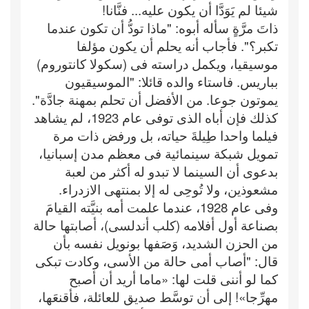
شيئا لم يَوَدَّا أن يكون عليه... فنَّانا!
ذاتَ مرَّةٍ سأله أبوه: "ماذا تودُّ أن تكون عندما
تكبر؟". فأجاب أنه يحلم أن يكون مؤلفا
موسيقيا، ويكمل دراسته فى (سكولا كانتوروم)
بباريس. فاستاء والده قائلا: "الموسيقيون
يموتون جوعا. من الأفضل أن تحلم بمهنة جادَّة".
كذلك فإن أباه الذى توفى عام 1923، لم يشاهد
فيلما واحدا طِيلةَ حياته، بل ورفض ذات مرة
تمويل شبكة سينمائية فى معظم مدن إسبانيا،
بدعوى أن السينما لا تبدو له أكثر من لعبة
مشعوذين، ولا تُوحِى له إلا بمنتهى الازدراء.
وفى عام 1928، عندما علمت أمه بنيَّته القيامَ
بصناعة أول أفلامه (كلب أندلسى)، أصابتها حالة
من الحزن الشديد، وَصَفها بونويل نفسه بأن
قال: "أصاب أمى حالة من الأسى، وكادت تبكى
كما لو أننى قلت لها: «ماما أريد أن أصبح
مهرِّجا»! إلى أن توسَّط صديق للعائلة، فأقنعَها،