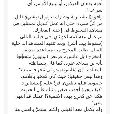
أقوم بدهان الديكور، أو تبليغ الأوامر، أى
شيء...".
وافق (إيبشتاين)، وشارك (بونويل) بشيءٍ قليلٍ
من كلِّ شيء، حتى إنه عمل كبديل لممثلين فى
مشاهد السقوط فى إحدى المعارك.
ثم عمل معه كمساعدٍ ثانٍ، فى فيلمه التالى
(سقوط بيت آشر). وبعد تنفيذ المشاهد الداخلية
للفيلم، طلب المخرج منه مساعدة صديقه
المخرج (آبل غانس)، فرفض (بونويل) متحجِّجا
بأنه لن يساعد غيره، كما قال بفظاظته
المعتادة: "إن (غانس) يبدو لى مُخرِجا مبتذلا".
وهذا ليس حقيقيا؛ حيث كان مُعجَبا بأفلامه،
خصوصا فيلم نابليون. فردَّ عليه (إيبشتاين):
"كيف يجرؤ أجدب صغير مثلك على الحديث
هكذا عن مُخرِج بهذه الأهمية؟! عملك قد انتهى
معى".
ولم يكمل معه الفيلم. ولكنه استمرَّ بالعمل هنا