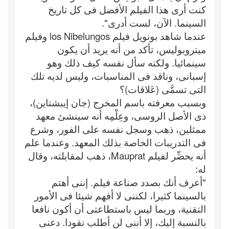
كنت أرى هذا الفيلم الأفضل فى كل تاريخ
السينما. الآن، لست أدرى".
عندما شاهد بونويل فيلم los Nibelungos وفيلم
ميتروبوليس، تأكد من أنه يريد أن يكون
سينمائيا. ولكنه سأل نفسه كيف ذلك وهو
إسبانى، وناقد فى المناسبات، وليس لديه تلك
التى تسمَّى (عَلاقات)؟
وبسبب معرفته باسم المخرج (جان إيبشتاين)،
ذى الأصل الروسى، وعِلْمِه أنه سينشئ معهد
ممثلين، ذهب وسجل نفسه على الفور، وشرع
فى التدريبات الخاصة بذلك المعهد. وعندما علم
أنه يحضِّر لفيلم Mauprat، ذهب لمقابلته، وقال
له:
"أعرف أنك بصدد صناعة فيلم. إننى أهتم
بالسينما كثيرا، لكننى لا أفهم شيئا فى الأمور
التقنية، وربما ليس باستطاعتى أن أكون نافعا
بالنسبة إليك، إلا أننى لن أطلب نقودا. دعنى