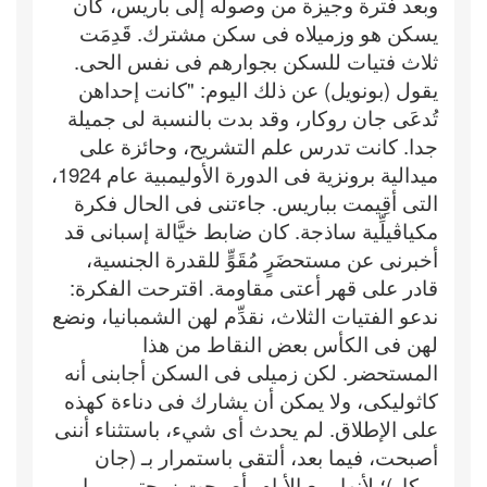
وبعد فترة وجيزة من وصوله إلى باريس، كان
يسكن هو وزميلاه فى سكن مشترك. قَدِمَت
ثلاث فتيات للسكن بجوارهم فى نفس الحى.
يقول (بونويل) عن ذلك اليوم: "كانت إحداهن
تُدعَى جان روكار، وقد بدت بالنسبة لى جميلة
جدا. كانت تدرس علم التشريح، وحائزة على
ميدالية برونزية فى الدورة الأوليمبية عام 1924،
التى أقِيمت بباريس. جاءتنى فى الحال فكرة
مكياڤيلِّية ساذجة. كان ضابط خيَّالة إسبانى قد
أخبرنى عن مستحضَرٍ مُقَوٍّ للقدرة الجنسية،
قادر على قهر أعتى مقاومة. اقترحت الفكرة:
ندعو الفتيات الثلاث، نقدِّم لهن الشمبانيا، ونضع
لهن فى الكأس بعض النقاط من هذا
المستحضر. لكن زميلى فى السكن أجابنى أنه
كاثوليكى، ولا يمكن أن يشارك فى دناءة كهذه
على الإطلاق. لم يحدث أى شيء، باستثناء أننى
أصبحت، فيما بعد، ألتقى باستمرار بـ (جان
روكار)؛ لأنها، مع الأيام، أصبحت زوجتى، وما