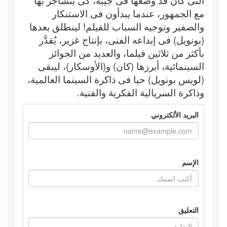
التى كان قد وضعها فى جيبه، كى يتشاجر بها
مع الجمهور، عندما يبدأون فى الاستنكار
والصفير وتوجيه السباب للفيلم! لينطلق بعدها
(بونويل) فى إبداعه الفنى، بإنتاج غزير، يُقدَّر
بأكثر من ثلاثين فيلما، والعديد من الجوائز
السينمائية، أبرزها (كان) و(الأوسكار)، ليبقى
(لويس بونويل) حيا فى ذاكرة السينما العالمية،
وذاكرة السريالية الفكرية والفنية.
البريد الألكتروني
الإسم
التعليق