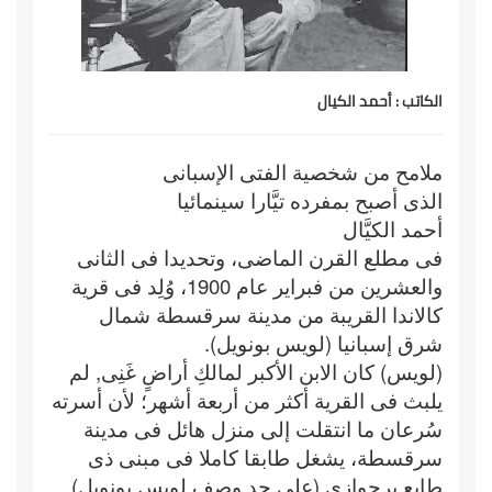
الكاتب : أحمد الكيال
ملامح من شخصية الفتى الإسبانى
الذى أصبح بمفرده تيَّارا سينمائيا
أحمد الكيَّال
فى مطلع القرن الماضى، وتحديدا فى الثانى
والعشرين من فبراير عام 1900، وُلِد فى قرية
كالاندا القريبة من مدينة سرقسطة شمال
شرق إسبانيا (لويس بونويل).
(لويس) كان الابن الأكبر لمالكِ أراضٍ غَنِى, لم
يلبث فى القرية أكثر من أربعة أشهر؛ لأن أسرته
سُرعان ما انتقلت إلى منزل هائل فى مدينة
سرقسطة، يشغل طابقا كاملا فى مبنى ذى
طابع برجوازى (على حد وصف لويس بونويل).