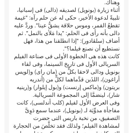
وهناك.
أثناء زيارة (بونويل) لصديقه (دالى) فى إسبانيا،
تلبيةً لدعوة الأخير، حكى له عن حلم رآه: "غيمة
تقطعُ القمر، وموس حلاقة يشقُّ عينا". وردَّ عليه
دالى بأنه رأى فى الحلم: "يدا مَلأى بالنمل". ثم
أضاف (سلڤادور): "إذا انطلقنا من هذا، فهل
نستطيع أن نصنع فيلما؟".
كانت هذه هى الخطوة الأولى فى صناعة الفيلم
السريالى الأول فى تاريخ السينما، وفى لقاء
بونويل ودالى لاحقا بكلٍّ من (مان راى) و(لويس
أراغون)، اللذَين قدَّماهما لكلٍّ من (أندريه
بريتون) و(ماكس إرنست) و(بول إيلوار) و(رينيه
شار)، لينضمَّا إلى المجموعة السريالية.
وفى العرض الأول لفيلم (كلب أندلسى)، كانت
مفاجأة مدوِّيَة لـ (بونويل)، عندما سمع دَوِىَّ
التصفيق، من نخبة باريس التى حضرت
لمشاهدة الفيلم؛ ولذلك فقد تخلَّصَ من الحجارة