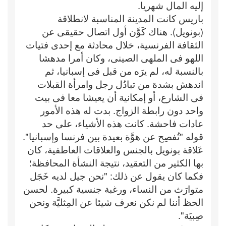
إليه المال شهريا.
باريس كانت المدينة المناسبة لانطلاقة
(بونويل). هناك كَوَّن أول اتصال حقيقى عن
الثقافة الفرنسية، خلال محادثة مع إحدى فتيات
اللهو فى الملهى الصينى، وكان أمرا مدهشا
بالنسبة له، لم يرَه من قبل فى إسبانيا، ثم
اندهش بشدة من تبادُل رجل وامرأة القبلات
فى الشارع، أو إمكانية أن يعيشا معا فى بيت
واحد دون رابطة الزواج. بدت له هذه الأمور
عادات فاحشة. كانت هذه الأشياء، على حد
قوله "تُفصِح عن هوَّة بعيدة بين فرنسا وإسبانيا".
عَلاقة بونويل بالجنس والعلاقات العاطفية، كان
بها الكثير من التعقيد، نتيجة النشأة المحافظة؛
فكما كان يقول عن ذلك: "نحن جيل لديه خَجَل
متوارَث من النساء، ورغبة جنسية كبيرة. لحسن
الحظ أننا لم نكن نعرف شيئا عن المِثليَّة ونحن
صِبيَة".