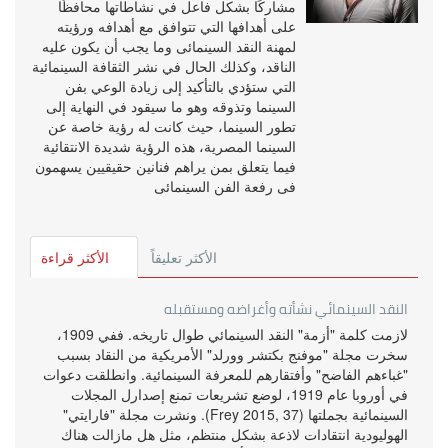
مشاركًا بشكل فاعل في نشاطاتها محافظًا
على أهدافها التي تتوافق مع أهدافه ورؤيته
لمهنة النقد السينمائى وما يجب أن يكون عليه
الناقد، وكذلك الحال في نشر الثقافة السينمائية
التي ستؤدي بالتأكيد إلى زيادة الوعي بفن
السينما وتذوقه وهو ما سيقود في النهاية إلى
تطور السينما، حيث كانت له رؤية خاصة عن
السينما المصرية، هذه الرؤية شديدة الانتقائية
فيما يتعلق بمن يراهم فنانين حقيقيين يسهمون
فى رفعة الفن السينمائى
الأكثر تعليقاً
الأكثر قراءة
النقد السينمائي نشأته وأغراضه ومستقبله
لازمت كلمة "أزمة" النقد السينمائي طوال تاريخه. ففي 1909،
سخرت مجلة "موفنج بكتشر وورلد" الأمريكية من النقاد بسبب
"غباءهم الفاضح" وأفتقارهم للمعرفة السينمائية. وانطلقت دعوات
في أوروبا عام 1919، لوضع تشريعات تمنع إصدارل المجلات
السينمائية بجملتها (Frey 2015, 37). ونشرت مجلة "فارايتي"
الهوليودية انتقادات لاذعة بشكل منتظم، مثل هل مازالت هناك