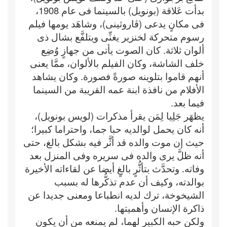
بدأت عَلاقة (بونويل) بالسينما فى عام 1908،
فى مكانٍ يدعى (ڤاروثينى)، وشاهَد يومها فيلم
رسوم متحركة لخنزير يغنِّى ويتلفَّع بشال ذى
ألوان ثلاثة. كان الصوت يأتى من جهازٍ وُضِع
خلف الشاشة، وكان الفيلم بالألوان، ممَّا يعنى
أنهم قاموا بتلوينه صورةً فصورة. وكان يشاهد
الأفلام من نافذة ابنة عمه القريبة من السينما
فيما بعد.
يظهَر جَلِيا لِمَن يقرأ مذكرات (لويس بونويل)،
أنه كان يحمل لوالديه حبا جما، واحتراما كبيرا؛
حيث إن موت والده قد أثَّر فيه بشكل بالغ، حتى
أنه ظلَّ يرى والده فى سريره وفى المنزل بعد
وفاته. وتحدَّث بتأثُّرٍ بالغٍ أيضا عن لقاءاته الأخيرة
بوالدته، وكيف أن عدم تذكُّرها له بسبب
الشيخوخة، ترك لديه انطباعا ومعنى جديدا عن
ذاكرة الإنسان وأهميتها.
ولكن حبه الكبير لهما، لم يمنعه من أن يكون