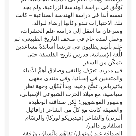
يُوَفَّق فى دراسة الهندسة الزراعية، ولم يجد
نفسه أبدا فى دراسة الهندسة الصناعية – كانت
تلك الاختيارات تبدو وكأنها إرضاء للوالد.
وسرعان ما انتقل إلى دراسة علم الحشرات،
وعمل لمدة عام فى متحف التاريخ الطبيعى، ثم
علم بأنهم يطلبون فى فرنسا أساتذةً مساعدين
للُّغة الإسبانية، فدرس تاريخ الفلسفة حتى
يتمكَّن من السفر.
فى مدريد، تعرَّف والتقى وصادَق أهمَّ الأدباء
والمثقفين فى إسبانيا. وفى منتدى مقهى
بلاتيرياس، تفتَّح وعيه، وبدأ يُكوِّن وجهة نظر
سياسية، مع ميلاد الحزب الشيوعى الإسبانى،
وظهور الفوضويين؛ لكن صداقته الوطيدة
والعميقة كانت مع كلٍّ من الشاعر (رافائيل
ألبرتى) والشاعر (فيديريكو لوركا) والرسَّام
(سلڤادور دالى).
الصداقة عند (بونويل) تفاهُم واتِّساق، ورُفقة