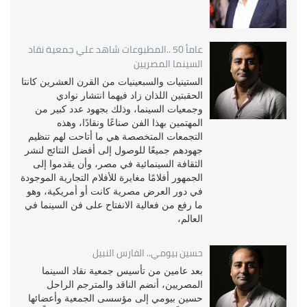
عامأ 50 ..المطبوعات شاهد علي جمعية نقاد
السينما المصريين
الستينيات والسبعينيات من القرن العشرين كانتا
الحقبتين اللذان زاد فيهما انتشار نوادي
وجمعيات السينما، وذلك بجهود عدد كبير من
المهتمين بهذا الفن صناعًا ونقادًا، وهذه
التجمعات المتخصصة هي ما أتاحت لهم تنظيم
جهودهم جميعًا للوصول إلى أفضل النتائج لنشر
الثقافة السينمائية في مصر، وأن يقدموا إلى
الجمهور أفلامًا مغايرة للأفلام التجارية الموجودة
في دور العرض مصرية كانت أو أمريكية، وهو
ما رفع من فعالية الانفتاح على فن السينما في
العالم،
حسين بيومي.. الفارس النبيل
بعد عامين من تأسيس جمعية نقاد السينما
المصريين، أنضم الناقد والمترجم الراحل
حسين بيومي إلى مؤسسى الجمعية وأعضائها