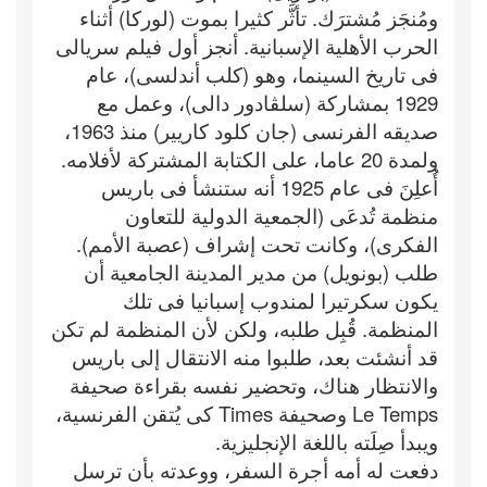
ومُنجَز مُشترَك. تأثَّر كثيرا بموت (لوركا) أثناء
الحرب الأهلية الإسبانية. أنجز أول فيلم سريالى
فى تاريخ السينما، وهو (كلب أندلسى)، عام
1929 بمشاركة (سلڤادور دالى)، وعمل مع
صديقه الفرنسى (جان كلود كاريير) منذ 1963،
ولمدة 20 عاما، على الكتابة المشتركة لأفلامه.
أُعلِنَ فى عام 1925 أنه ستنشأ فى باريس
منظمة تُدعَى (الجمعية الدولية للتعاون
الفكرى)، وكانت تحت إشراف (عصبة الأمم).
طلب (بونويل) من مدير المدينة الجامعية أن
يكون سكرتيرا لمندوب إسبانيا فى تلك
المنظمة. قُبِل طلبه، ولكن لأن المنظمة لم تكن
قد أنشئت بعد، طلبوا منه الانتقال إلى باريس
والانتظار هناك، وتحضير نفسه بقراءة صحيفة
Le Temps وصحيفة Times كى يُتقن الفرنسية،
ويبدأ صِلَته باللغة الإنجليزية.
دفعت له أمه أجرة السفر، ووعدته بأن ترسل