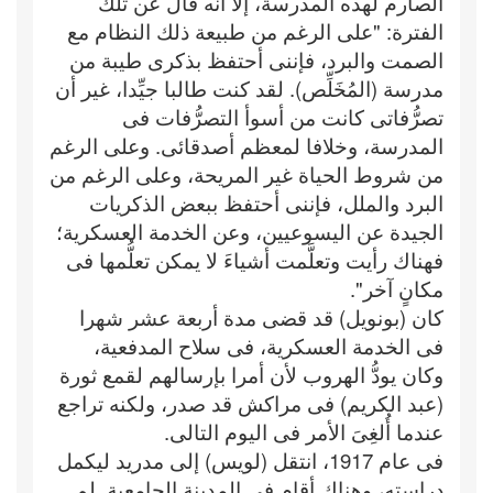
الصارم لهذه المدرسة، إلا أنه قال عن تلك
الفترة: "على الرغم من طبيعة ذلك النظام مع
الصمت والبرد، فإننى أحتفظ بذكرى طيبة من
مدرسة (المُخَلِّص). لقد كنت طالبا جيِّدا، غير أن
تصرُّفاتى كانت من أسوأ التصرُّفات فى
المدرسة، وخلافا لمعظم أصدقائى. وعلى الرغم
من شروط الحياة غير المريحة، وعلى الرغم من
البرد والملل، فإننى أحتفظ ببعض الذكريات
الجيدة عن اليسوعيين، وعن الخدمة العسكرية؛
فهناك رأيت وتعلَّمت أشياءَ لا يمكن تعلُّمها فى
مكانٍ آخر".
كان (بونويل) قد قضى مدة أربعة عشر شهرا
فى الخدمة العسكرية، فى سلاح المدفعية،
وكان يودُّ الهروب لأن أمرا بإرسالهم لقمع ثورة
(عبد الكريم) فى مراكش قد صدر، ولكنه تراجع
عندما أُلغِىَ الأمر فى اليوم التالى.
فى عام 1917، انتقل (لويس) إلى مدريد ليكمل
دراسته، وهناك أقام فى المدينة الجامعية. لم