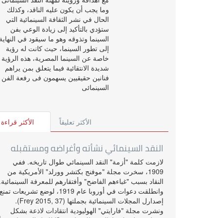
وما يجب أن يكون عليه الناقد، وكذلك
الحال في نشر الثقافة السينمائية التي
ستؤدي بالتأكيد إلى زيادة الوعي بفن
السينما وتذوقه وهو ما سيقود في النهاية
إلى تطور السينما، حيث كانت له رؤية
خاصة عن السينما المصرية، هذه الرؤية
شديدة الانتقائية فيما يتعلق بمن يراهم
فنانين حقيقيين يسهمون فى رفعة الفن
السينمائى
الأكثر تعليقاً
الأكثر قراءة
النقد السينمائي نشأته وأغراضه ومستقبله
لازمت كلمة "أزمة" النقد السينمائي طوال تاريخه. ففي
1909، سخرت مجلة "موفنج بكتشر وورلد" الأمريكية من
النقاد بسبب "غباءهم الفاضح" وأفتقارهم للمعرفة السينمائية.
وانطلقت دعوات في أوروبا عام 1919، لوضع تشريعات تمنع
إصدارل المجلات السينمائية بجملتها (Frey 2015, 37).
ونشرت مجلة "فارايتي" الهوليودية انتقادات لاذعة بشكل