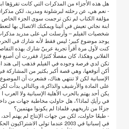
هل هذه الأجزاء من المذكرات التي كانت تقرؤها ابن
- نعم هي، عن رحلته لبرشلونة ومدريد، لكن مذكرات
مؤلفة الكتاب لم تكن ترجمت سوى الجزء الخاص برح
ابنة نجاتي تعيش في أثينا ويمكنك الاتصال بها لتعط
شخصيات الفيلم – وأرسلت لي على مدريد مذكرات 
يوجد موضوع كبير؛ ليس فقط لأنه شارك في الحرب الأ
كنت لأول مرة أقرأ تجربة عربيّ شارك بهذه التفاص
تكن لدي فرصة وجوده في الفيلم فذهب إلى هند ابن
أكن أتوقعها، وهي قصة أكبر بكثير من المشاركة في 
الإسبانية لكن لا تنتهي هناك، فشعرت أن الموضوع 
على المادة والأرشيف والذاكرة، وبالتالي بدأت لك
يكن أحد يهتم بالحرب الأهلية الإسبانية ولا العرب ا 
في رأيكِ لماذا؟، هل حاولتِ مخاطبة جهات من داخل 
جزءًا من تاريخهم، فلماذا لم يكونوا مهتمين؟
- طبعًا حاولت، لكن من جهات الإنتاج لم يهتم أحد،
في إسبانيا في 2003 عندما تولى الاشت