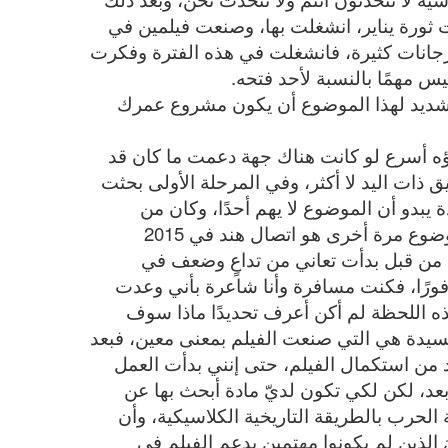
ثورة يناير، انشغلت بها، وصنعت فيلمين في
هرجانات كثيرة، فانشغلت في هذه الفترة وفكرت
يس مهمًا بالنسبة لأحد فتحه.
الشديد لهذا الموضوع أن يكون مشروع عمرك
هاؤه أسرع لو كانت هناك جهة دعمت ما كان قد
ذات اليد لا أكثر، وفي المرحلة الأولى بحثت
يبدو أن الموضوع لا يهم أحدًا، وكان من
الممكن أن يستمر الحال كذلك، ما أعاد تحريك الموضوع مرة أخرى هو اتصال هند في 2015
 من قبل بدأت تعاني من تداعٍ وضعف في
ب فورًا، فكنت مسافرة وأنا شاعرة بأني وعدت
ذه اللحظة لم أكن أعرف تحديدًا ماذا سوف
سيدة هي التي صنعت الفيلم بمعنى معين، فبعد
 من استكمال الفيلم، حتى إنني بدأت العمل
 بعد، لكن لكي تكون لديّ مادة أبحث بها عن
لحرب بالطريقة التاريخية الكلاسيكية، وأن
 الذين لم يكونوا مهتمين بدعم الفيلم في