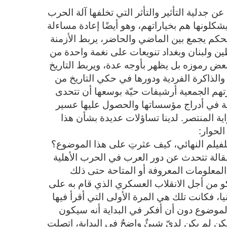
ن جدلية التأثير والتأثر التي تخلفها آلة الحرب
لونها هم بخياراتهم، وهو أيضًا إعادة مساءلة
ء محكم يجمع بين الماضي والحاضر، يربط الأزمنة
 ولبنان وبغداد تنويعات على نغمة واحدة من
 رموزه بل يظهر بأوجه عدة، ويربط التاريخ
 والذاكرة الفردية ودورها في حكي التاريخ من
تهم الجمعية أرشيفات حيّة بوسعها أن تتحدى
لطة في أدراج مؤسساتها والحصول عليها عسير
ية المنتصر. لدينا تساؤلات عديدة بشأن هذا
لحوار:
لفيلم النهائي، كيف عثرتِ على هذا الموضوع؟
الة تتحدث عن دور العرب في الحرب الأهلية
المعلومات المعروفة أو المتاحة حتى ذلك
كو من أجل الانقلاب العسكري الذي قام به على
، فكانت تلك هي المرة الأولى التي أقرأ فيها
لموضوع دون أن أفكر في البداية أنه سيكون
كن لم يكن لديّ شيئٌ واضحٌ في البداية، اتصلت