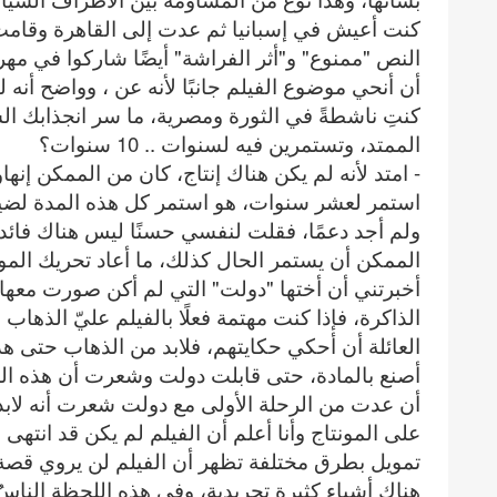
كنت أعيش في إسبانيا ثم عدت إلى القاهرة وقامت 
النص "ممنوع" و"أثر الفراشة" أيضًا شاركوا في م
أن أنحي موضوع الفيلم جانبًا لأنه عن ، وواضح أنه ل
كنتِ ناشطةً في الثورة ومصرية، ما سر انجذابك 
الممتد، وتستمرين فيه لسنوات .. 10 سنوات؟
- امتد لأنه لم يكن هناك إنتاج، كان من الممكن إن
استمر لعشر سنوات، هو استمر كل هذه المدة لضيق 
ولم أجد دعمًا، فقلت لنفسي حسنًا ليس هناك فائدة 
أخبرتني أن أختها "دولت" التي لم أكن صورت معها
الذاكرة، فإذا كنت مهتمة فعلًا بالفيلم عليّ الذها
العائلة أن أحكي حكايتهم، فلابد من الذهاب حتى ه
أصنع بالمادة، حتى قابلت دولت وشعرت أن هذه ال
أن عدت من الرحلة الأولى مع دولت شعرت أنه لابد
على المونتاج وأنا أعلم أن الفيلم لم يكن قد انتهى
تمويل بطرق مختلفة تظهر أن الفيلم لن يروي قصة ا
هناك أشياء كثيرة تجريدية، وفي هذه اللحظة الناسُ