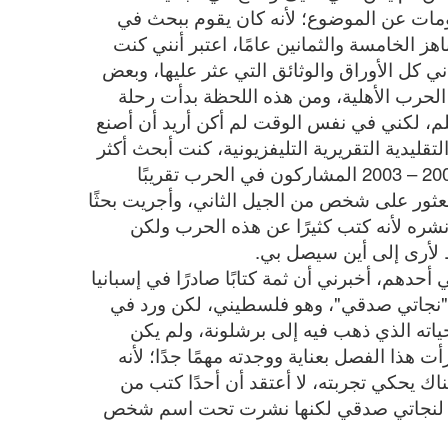
ومات عن الموضوع؛ لأنه كان يقوم ببحث في
 الخامسة والثمانين عامًا، اعتبر أنني كنت
 كل الأوراق والوثائق التي عثر عليها، وبعض
حرب الأهلية، ومن هذه اللحظة بدأت رحلة
م، لكني في نفس الوقت لم أكن أريد أن أصنع
التقليدية التقريرية التليفزيونية، كنت أبحث أكثر
عن قصص شخصية، وكان في هذه الفترة ما بين 2002 – 2003 المشاركون في الحرب تقريبًا
 أنه لابد من العثور على شخص من الجيل الثاني، وأجريت بحثًا
شره لأنه كتب كثيرًا عن هذه الحرب ولكن
لأرى إلى أين سيصل بي.
ي أحدهم، أخبرني أن ثمة كتابًا صادرًا في إسبانيا
"نجاتي صدقي"، وهو فلسطيني، لكن ورد في
حياته الذي ذهب فيه إلى برشلونة، ولم يكن
أت هذا الفصل بعناية ووجدته مهمًا جدًا؛ لأنه
يحكي تجربته، لا أعتقد أن أحدًا كتب من
وبة لنجاتي صدقي لكنها نشرت تحت اسم شخص