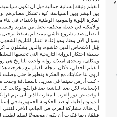
م
الفيلم وثيقة إنسانية جمالية قبل أن تكون سياسية، ع
بين البشر وبين السياسة، كيف تشكل مصائرهم، ويشك
لفكرة الهُوية والقومية الوطنية والانتماء، في بنا
والأمكنة في جديلة محكمة تجعل من مدريد وفلسطين
النضال ضد مشروع فاشي ممتد لم يسقط برحيل بعض
بسؤال الآن وهنا، وهو إعادة اعتبار للتاريخ الشفهي
قِبل الأشخاص الذين عاشوه، والذين يشكلون بذاكر
سلطة احتكار الرواية التاريخية التي تحبسها الس
ومكلف، وتتحدى امتلاك رواية واحدة للتاريخ هي روا
الفيلم الجدلي، فكان لمجلة الفيلم مع مخرجته هذا ا
اروِي لنا حكايتك مع الفكرة وتطورها حتى وصلت ل
Landsca
- كنت أدرس سينما في مدريد، بالمصادفة وجدت مق
الإسبانية، لكن ضد الفاشية ضد فرانكو، وكانت كل 
الوقت عن دور العرب المغاربة الذين أتى بهم فران
الديموقراطية، أو ضد الحكومة الجمهورية في إسبانيا
أن هناك مشاركة للعرب في الجانب الآخر، لفتني ا
فيلمًا، ربما فكرت أن يكون موضوعًا لفيلم لطيف ل