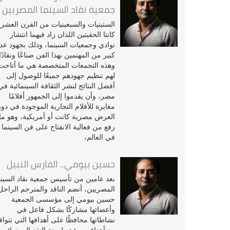
جمعية نقاد السينما المصريين
الستينيات والسبعينيات من القرن العشر
كانتا الحقبتين اللذان زاد فيهما انتشار
نوادي وجمعيات السينما، وذلك بجهود عد
كبير من المهتمين بهذا الفن صناعًا ونقادًا
وهذه التجمعات المتخصصة هي ما أتاحت
لهم تنظيم جهودهم جميعًا للوصول إلى
أفضل النتائج لنشر الثقافة السينمائية في
مصر، وأن يقدموا إلى الجمهور أفلامًا
مغايرة للأفلام التجارية الموجودة في دور
العرض مصرية كانت أو أمريكية، وهو ما
رفع من فعالية الانفتاح على فن السينما
في العالم،
حسين بيومي.. الفارس النبيل
بعد عامين من تأسيس جمعية نقاد السينم
المصريين، أنضم الناقد والمترجم الراحل
حسين بيومي إلى مؤسسى الجمعية
وأعضائها مشاركًا بشكل فاعل في
نشاطاتها محافظًا على أهدافها التي تتوا
مع أهدافه ورؤيته لمهنة النقد السينمائى