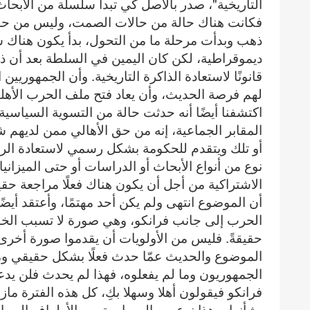
التاريخية"، صدر بالأصل كي تبدأ سلسلة من الأبحا
فكانت هناك حالة من حالات الصمت، وليس من حق 
ذهب وبدأت مرحلة ما من التحول، بدأ يكون هناك ش
ديموقراطية، لكن كان اليمين في السلطة بعد أن ذه
قانونًا لاستعادة الذاكرة التاريخية. وأن الجمهوريين
لهم فرصة الحديث، وأن يعاد فتح ملف الحرب الأهلية
اكتشفنا أيضًا أنه حدثت حالة من التسوية السياسية
المقابر الجماعية، إنه من حق الأهالي ممن لديهم 
أو تلك ويتقدم للحكومة بشكل رسمي لاستعادة الرفا
نوع من أنواع الأبحاث أو الدراسات أو حتى الميزاني
الاشتراكية من أجل أن يكون هناك فعلًا مراجعة ح
أن الموضوع انتهى ولم يكن أحد مهتمًا، وأعتقد أي
الحرب إلى جانب فرانكو، وهي صورة لا تسبب الخس
حقيقةً. فليس من الأولويات أن يقدموا صورة أخرى
الموضوع والحديث عمّا حدث فعلًا بشكل حقيقي وم
الجمهوريون وما لم يفعلوه، فهذا لم يحدث فلن ي
فرانكو فيقولون أهلا وسهلا بكِ، كل هذه الفترة ماز
بشأنها، وهذا نوع من المساومة بين الأطراف السياس