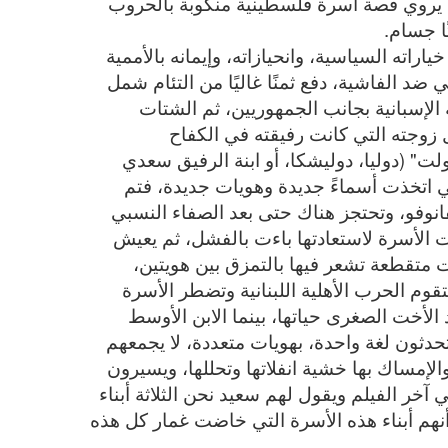
م يروي قصة أسرة فلسطينية منكوبة بالحروب
ا جسام.
ته السياسية، وانحيازاته، وإيمانه بالأممية
ضد الفاشية، دفع ثمنًا غاليًا من التئام شمل
ة الإسبانية بجانب الجمهوريين، ثم الشتات
ير بعد النكبة وحرب 48، واعتقال زوجته التي كانت رفيقته في الكفاح
ت" (دوليا، دوليشكا، أو ابنة الرفيق سعدي
تي اتخذت أسماءً جديدة وهويات جديدة، فتم
فانوفو، وتحتجز هناك حتى بعد الصفاء النسبي
 الأسرة لاستعادتها باءت بالفشل، ثم يعيش
ت متقطعة تشعر فيها بالتمزق بين هويتين،
قوم الحرب الأهلية اللبنانية وتضطر الأسرة
الأخت الصغرى حياتها، بينما الابن الأوسط
يتحدثون لغة واحدة، بهويات متعددة، لا يجمعهم
لإمساك بها خشية انفلاتها وتحللها، ويسيرون
آخر الفيلم ويقول لهم سعيد نحن الثلاثة أبناء
أنهم أبناء هذه الأسرة التي خاضت غمار كل هذه