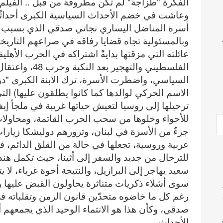
الفكرة "طزاجة" لم تكن مطروقة من قبل .. الفيل
وعاشت في خضم الأحداث السياسية الكبرى أحداثً
أسرة المناضل اليساري نجاتي صدقي الذي بسبب خيارا
وبالمسئولية تجاه قضايا رفاقه في صراعهم التاريخي 
عائلته التي مزقتها بدايةً اشتراكه في الحرب الأهلي
الفلسطيني والتهج
السياسي، واضطرت الأسرة، ترك الابنة الكبرى "دول
الاسم الحركي لوالدها كما كانوا يطلقون عليها) ال
ترحيلها إلى روسيا لتعيش حياتها غريبة في ملجأ إي
للأجواء وخلوها من سحب الحرب القاتمة، ومحاولات
جزءٌ من الأسرة في لبنان، وتزورهم دوليشكا زيارا
عربية وروسية، تجعلها في حالة من القلق الدائم، فت
للترحال من جديد والسفر إلى أثينا، حيث تكمل هند 
سعيد يهاجر إلى البرازيل، والنتيجة أخوة غرباء، لا 
سوى أشلاء ذكريات متناثرة يحاولون القبض عليها وا
رغم كل ما خاضوه متحدّين قانون الزمن وتقلباته في 
صدقي، وكأن هذا هو الانتماء الوحيد الذي يجمعهم 
الأحداث.