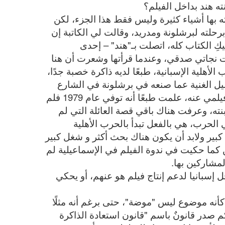
ته هند بداخل الفيلم؟
ه بها أشياء كثيرة وليس فقط هذا الجزء، لكن
لته لبرشلونة ومدريد، وقالت لي الكاتبة إن
يكِ الكتاب كله، اتصلت بـ"هند" – إحدى
نجاتي صدقي، وعندما قرأتها وشعرت أن هنا
هلية الإسبانية، طبعًا لديه ذاكرة خصبة جدًا،
يل الغنية عما صنعه في برشلونة في الشارع
الفلاني وهكذا، كان مفصلًا كثيرًا، فقررت أن أصنع فيلمي عنه، علمت طبعًا أنه توفي عام 1979 فلم
ته، وعرفت هناك باقي قصة العائلة التي لم
الحرب، هي بالفعل تبدأ بالحرب الأهلية
كبير ولابد أن يكون هناك بحث أكثر و شغل كبير
ن كما حكيت في ندوة الفيلم في الإسماعيلية لم
لمشاركين بها.
إسبانيا لدعم إنتاج فيلم هو عنهم، أو يحكي
 كأنه موضوع ليس "موضة"، حتى برغم أنه مثلًا
راكيون الحكم صدر قانونٌ باسم "قانون استعادة الذاكرة