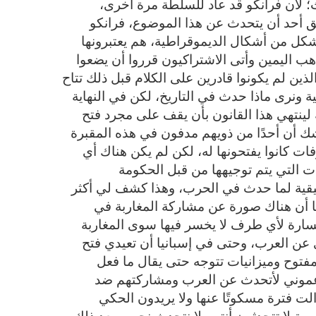
ث؛ لأن فرانكو قد عاد للسلطة مرة أخرى،
أحد أن يتحدث عن هذا الموضوع، فرانكو
كل من أشكال الديموقراطية، هم يعتبرونها
ب اليمين وأتى الاشتراكيون قرروا أن يضعوا
 الذين لم يكونوا قادرين على الكلام قبل ذلك تتاح
 ونرى ماذا حدث في التاريخ، لكن في النهاية
 لينتهي هذا القانون بأن يقف على مجرد فتح
شك أن أحدًا من ذويهم مدفون في هذه المقبرة
ت كانوا يفتحونها له، لكن لم يكن هناك أي
ات التي يتم توجيهها من قبل الحكومة
قيقية لما حدث في الحرب، وهذا كشف لي أكثر
ضًا أن هناك صورة عن مشاركة المغاربة في
ارة لأي طرف لا يخسر فيها سوى المغاربة
 عن العرب، وحتى في إسبانيا أن تعيدي فتح
فتوح وميزانيات تتوجه حتى يقال ما فعل
دعموني لأتحدث عن العرب ومشاركتهم ضد
الت فترة مسكوتًا عنها ولا يريدون الحكي
ية لا تتحدثون أنتم ولا نتحدث نحن، وبعد ذلك