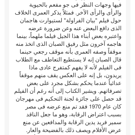
فيها وجهات النظر فى جو مفعم بالحيوية
والرأى والرأى الآخر. فمثلاً يذكر العمرى الخلاف
حول فيلم "بيان الفراولة" لستيوارت هاجمان
الذى دافع البعض عنه وعن ضرورة عرضه
واعتبره بعض أبناء هذا الجيل فيلما ملهماً، بينما
هاجمه آخرون مثل رفيق الصبان الذى اتخذ منه
موقفاً وصفه العمرى بأنه موقف رجعي حينما
قال الصبان إنه لا يستطيع التعاطف مع الطلاب
فى الفيلم لأنه لا يفهم كمتفرج عادى ماذا
يريدون، بل إنه على العكس يقف منهم موقفاً
عدائياً عندما يحكم بشكل مجرد على بعض
تصرفاتهم. ويشير الكتاب إلى أنه رغم أن الفيلم
قد حصل على جائزة لجنة التحكيم فى مهرجان
كان عام 1970 فقد تم منع عرضه فى مصر
بسبب اعتراض الرقابة، وهو ما جعل الناقد
سمير فريد يدين الرقابة والمدافعين عن منع
عرض الأفلام ويصف ذلك بالفضيحة والعار.