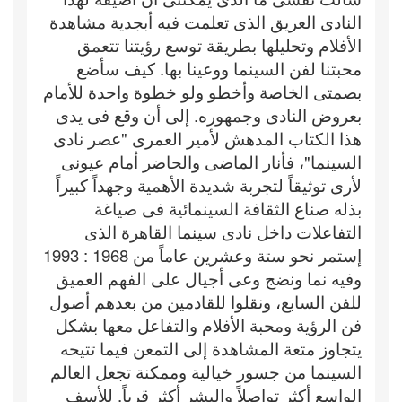
النادى العريق الذى تعلمت فيه أبجدية مشاهدة
الأفلام وتحليلها بطريقة توسع رؤيتنا تتعمق
محبتنا لفن السينما ووعينا بها. كيف سأضع
بصمتى الخاصة وأخطو ولو خطوة واحدة للأمام
بعروض النادى وجمهوره. إلى أن وقع فى يدى
هذا الكتاب المدهش لأمير العمرى "عصر نادى
السينما"، فأنار الماضى والحاضر أمام عيونى
لأرى توثيقاً لتجربة شديدة الأهمية وجهداً كبيراً
بذله صناع الثقافة السينمائية فى صياغة
التفاعلات داخل نادى سينما القاهرة الذى
إستمر نحو ستة وعشرين عاماً من 1968 : 1993
وفيه نما ونضج وعى أجيال على الفهم العميق
للفن السابع، ونقلوا للقادمين من بعدهم أصول
فن الرؤية ومحبة الأفلام والتفاعل معها بشكل
يتجاوز متعة المشاهدة إلى التمعن فيما تتيحه
السينما من جسور خيالية وممكنة تجعل العالم
الواسع أكثر تواصلاً والبشر أكثر قرباً. للأسف