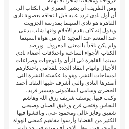
لأرواحنا ومخيلاتنا سحراً بلا نهاية.
ومن الطريف أن يشير العمرى فى الكتاب إلى
أن أول نادى تردد عليه قبل التحاقه بعضوية نادى
القاهرة هو نادى السينما بمدرسة الجزويت
ويقول إنه كان يقدم الأفلام وقتها شاب يدعى
عبد المنعم عبد المجيد كان من هواة السينما
ولم يكن ناقداً بالمعنى المعروف. ويرصد
الكتاب الأجواء الساخنة واختلافات أعضاء نادى
سينما القاهرة فى الرأى والتوجهات وصراعات
الأجيال واتهام النقاد الجدد للقدامى باحتكارهم
لمساحات النشر، وهو ما عكسته النشرة التى
أصدرها النادى والتى أشرف عليها النقاد: أحمد
الحضرى وسامى السلامونى وسمير فريد،
وكتب فيها: يوسف شريف رزق الله وهاشم
النحاس وفتحى فرج ورفيق الصبان وصبحى
شفيق وفايز غالى ومحمود على، وناقشوا فيها
الكثير من القضايا وأرسوا مفاهيم كمعنى الهواة
والمحترفين، وهل الاحتراف ميزة فى حد ذاته،