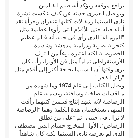
يراجع موقفه ويؤكد أنه ظلم الفيلمين.
ويواصل العمرى حديثه عن كيف عكست نشرة
نادى السينما ومقالات كتابها عنفوان وجرأة نقد
أبناء جيله حتى للأفلام التى رأوها عظيمة مثل
"المومياء" الذى رأى فى حينه أنه فيلم عظيم
كتجربة بصرية ودرامية مدهشة وشديدة
الخصوصية لكنه اعتبره نوعاً من الترف
الأرستقراطى تماماً مثل فن الأوبرا، وأنه كان
يرى وقتها أن السينما بحاجة أكثر إلى أفلام مثل
"زائر الفجر ".
ويصل الكتاب إلى عام 1974 وما شهده من
مناقشات صاخبة وساخنة، ويسميه عام
الرصاصة لأنه شهد إنتاج فيلمين كتبهما رأفت
الميهى يستخدمان هذة الكلمة وهما "الرصاصة
لا تزال فى جيبى" ثم "على من نطلق
الرصاص"، الأول للمخرج حسام الدين مصطفى
الذى لم يعرضه نادى السينما لكنه كان شاهداً