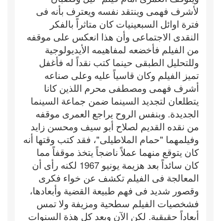
لأشرف فهمى وينتقد نفسه ويعترف بأنه فى
فترة اوائل السبعينيات كان متاثراً بالفكر
النقدى الاجتماعى وأن هذا انعكس على موقفه
من الفيلم فأخضعه لمفاهيمه الأيديولوجية
وللتحليل الطبقى حينما كتب نقداً له فأغفل
تميز الفيلم وكان قاسياً عليه وعلى صناعه
أشرف فهمى ومصطفى محرم اللذين كانا
يتطلعان لتجديد السينما ضمن جماعة السينما
الجديدة. وبنفس الروح يراجع العمرى موقفه
من نقده القديم لصلاح أبو سيف ومحسن زايد
وفيلمهما "حمام الملاطيلى"، فقد كتب وقتها أنه
كان يتوقع منهما عملاً ناضجاً يتخذ موقفاً مما
كان سائداً بعد هزيمة يونيو 1967 لكنه رأى أن
المعالجة فى الفيلم تكشف عن خواء فكرى
وقصور شديد فى فهم طبيعة القضية وأبعادها،
فشخصيات الفيلم سطحية ومزيفة ولا تمس
أبعاداً حقيقية. لكن الآن وبعد كل هذة السنوات