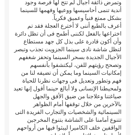
وتمرض ذائقة أجيال لم تتح لها فرصة وجود
أندية تنمى أحاسيسها ووعيها وفهمها للسينما
بشكل ممتع فنياً وعميق فكرياً.
أعرف بالطبع أننى لا أخترع العجلة فقد تم
اختراعها بالفعل لكننى أطمح فى أن تظل دائرة
وأن أكون قادرة على بذل كل جهد مستطاع
لتظل شاشة نادى سينما الجزويت تجذب وتبصر
الأجيال الجديدة بسحر السينما وتحفز شغفهم
وتصحح رؤيتهم للفن، ليكتشفوا بأنفسهم
إمكانيات السينما وما يمكن أن تضيفه لنا من
فهم وتطور وتعديل فى وجهات نظرنا للحياة
ولمحيطنا الإنسانى ولا أبالغ حينما أقول إنها تعيد
صياغتنا وعلاجنا من ضيق الأفق والجهل
بالآخرين من خلال توقفها أمام الظواهر
السينمائية والشخصيات والتجارب الفريدة التى
تتنوع أمامنا على الشاشة بتنوع المخرجين
الواقفين خلف الكاميرا ليبثوا فيها من أرواحهم