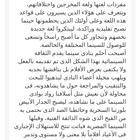
مفردات لغتها ولغة المخرجين واختلافاتهم،
ويتعرف على هؤلاء الذين يسيرون على قواعد
هذه اللغة وعلى أولئك الذين يحطمونها حينما
تصبح تقليدية وراكدة، ليبتكروا لغة جديدة
تخصهم وتتجاوز كل ما أصبح راسخاً وتسعى
للوصول للسينما المختلفة والخالصة.
أصبحت أحلم بنادى سينما يقدم الثقافة
السينمائية بهذا الشكل الذى تم تقديمه بالفعل
ولا يكتفى بعرض الأفلام بل يناقشها بجديه
ويلهب مخيلة أعضاء النادى ليذهبوا للبحث
والتنقيب والمراجعة حول ما يشاهدونه، فى
محاولة لأن نعيش مثل أسلافنا رواد نوادى
السينما على ما نشاهده، ليصبح الجدار الأبيض
بلورتنا السحرية وحائطنا الصد الذى نحتمى به
من القبح الذى شوه الذائقة الفنية، وقبلها
السينما المصرية فباتت تنتج للاستهلاك الإجبارى
فى الأعياد أفلاماً بلا معنى ولا مستوى وتدمر