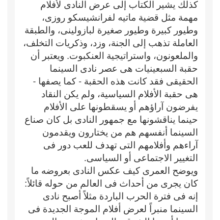
كذلك يشير الكتاب إلى عرض النادى لأفلام
مهمة مثل قضية ماتيه لفرانشيسكو روزى،
وطيور كبيرة وطيور صغيرة لبازولينى، والطبقة
العاملة تذهب إلى الجنة، وزد، وذكريات التخلف،
والملعونون، واستراتيجية العنكبوت. ويعتبر أن
حقبة السبعينيات هى عصر نادى السينما
الحقيقى فقد كانت هذه الحقبة - كما يصفها -
هى حقبة الأفلام السياسية، ولم يكن النقاد
يفرضون آراؤهم أو يسقطونها على الأفلام
حينما يناقشونها مع جمهور النادى بل كان صناع
السينما أنفسهم هم من يختارون ويقدمون
آراءهم وأفلامهم التى تهدف للعب دور فى
التغيير الاجتماعى أو السياسى.
ويوضح العمرى كيف عكس النادى بعروضه ما
كان يجرى من أحداث فى العالم من حوله قائلاً:
إنه فى فترة الحرب الباردة مثلاً أصبح نادى
السينما منبراً لعرض أفلام الموجة الجديدة فى