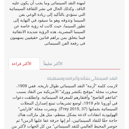
لمهنة النقد السينمائى وما يجب أن يكون عليه
الناقد، وكذلك الحال في نشر الثقافة السينمائية
التي ستؤدي بالتأكيد إلى زيادة الوعي بفن
السينما وتذوقه وهو ما سيقود في النهاية إلى
تطور السينما، حيث كانت له رؤية خاصة عن
السينما المصرية، هذه الرؤية شديدة الانتقائية
فيما يتعلق بمن يراهم فنانين حقيقيين يسهمون
فى رفعة الفن السينمائى
الأكثر تعليقاً
الأكثر قراءة
النقد السينمائي نشأته وأغراضه ومستقبله
لازمت كلمة "أزمة" النقد السينمائي طوال تاريخه. ففي 1909،
سخرت مجلة "موفنج بكتشر وورلد" الأمريكية من النقاد بسبب
"غباءهم الفاضح" وأفتقارهم للمعرفة السينمائية. وانطلقت دعوات
في أوروبا عام 1919، لوضع تشريعات تمنع إصدارل المجلات
السينمائية بجملتها (Frey 2015, 37). ونشرت مجلة "فارايتي"
الهوليودية انتقادات لاذعة بشكل منتظم، مثل هل مازالت هناك
حاجة حقًا للنقاد السينمائيين، أم إنها حرفة عفا عليها الزمن؟ ثم
حوصر المحيط العالمي للنقد السينمائي" من كل الجهات لأكثر من