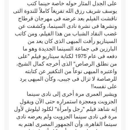
على الجدل المثار حوله خاصة حينما كتب
يوسف شريف رزق الله تفريغاً كاملاً للندوة التى
ناقشت الفيلم بعد عرضه فى مهرجان قرطاج
ونشرها فى نشرة نادى السينما، وكشفت عن
غضب النقاد الشباب من هذا الفيلم، ومن كاتب
السيناريو رأفت الميهى الذى كان يعد من
البارزين فى جماعة السينما الجديدة وهو ما
دفعه فى عام 1975 لكتابة سيناريو فيلم "على
من نطلق الرصاص" الذى أخرجه كمال الشيخ،
واعتبره الميهى نوعاً من التكفير عن كتابته
للرصاصة لا تزال فى جيبى، وكأن الميهى يرد
على نفسه!!
ويشير العمرى مرة أخرى إلى نادى سينما
الجزويت ومعجزة استمراره حتى الآن ويقول
إنه شاهد فيلم "رجل وامرأة" لكلود ليلوش لأول
مرة فى نادى سينما الجزويت ولم يعرضه نادى
سينما القاهرة، وأن الجمهور المصرى اهتم به