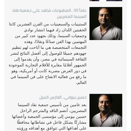
عامأ 50 ..المطبوعات شاهد علي جمعية نقاد
السينما المصريين
الستينيات والسبعينيات من القرن العشرين كانتا
الحقبتين اللذان زاد فيهما انتشار نوادي
وجمعيات السينما، وذلك بجهود عدد كبير من
المهتمين بهذا الفن صناعًا ونقادًا، وهذه
التجمعات المتخصصة هي ما أتاحت لهم تنظيم
جهودهم جميعًا للوصول إلى أفضل النتائج لنشر
الثقافة السينمائية في مصر، وأن يقدموا إلى
الجمهور أفلامًا مغايرة للأفلام التجارية الموجودة
في دور العرض مصرية كانت أو أمريكية، وهو
ما رفع من فعالية الانفتاح على فن السينما في
العالم،
حسين بيومي.. الفارس النبيل
بعد عامين من تأسيس جمعية نقاد السينما
المصريين، أنضم الناقد والمترجم الراحل
حسين بيومي إلى مؤسسى الجمعية وأعضائها
مشاركًا بشكل فاعل في نشاطاتها محافظًا
على أهدافها التي تتوافق مع أهدافه ورؤيته