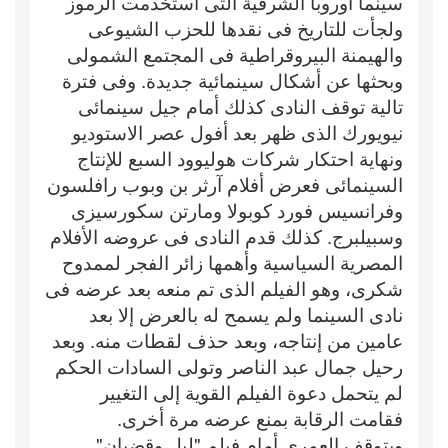
سينما أوروبا الشرقية التى استخدمت الرموز
ولجأت للتاريخ فى نقدها للحزب الشيوعى
والهيمنة البيروقراطية فى المجتمع الشمولى
وبحثها عن أشكال سينمائية جديدة. وفى فترة
تالية توقف النادى كذلك أمام جيل سينمائى
نيويورك الذى ظهر بعد أفول عصر الاستوديو
ونهاية احتكار شركات هوليوود السبع للإنتاج
السينمائى فعرض أفلام آرثر بن وبوب رافلسون
وفرانسيس فورد كوبولا ومارتن سكورسيزى
وسبيلبرج. كذلك قدم النادى فى عروضه الأفلام
المصرية السياسية وأهمها زائر الفجر لممدوح
شكرى، وهو الفيلم الذى تم منعه بعد عرضه فى
نادى السينما ولم يسمح له بالعرض إلا بعد
عامين من إنتاجه، وبعد حذف لقطات منه. وبعد
رحيل جمال عبد الناصر وتولى السادات الحكم
لم يتحمل دعوة الفيلم القوية إلى التغيير
فقامت الرقابة بمنع عرضه مرة أخرى.
ويتوقف العمرى أمام فيلم "ليل وقضبان"