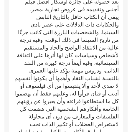
بعد حصوله على جائزة أوسكار أفضل فيلم
أجنبى وتقديمه فى عروض تجارية بمصر.
يبقى أن الكتاب حافل بالتاريخ النابض
والحكايات ذات الدلالات على عصر نادى
السينما، والشخصيات البارزة التى كانت جزءًا
من تاريخ السينما فى ذلك الوقت، وفيه درجة
عالية من الانتقاد الواضح والحاد والمستقيم
لأشخاص وسياسات كان لها أثرها على الثقافة
السينمائية، وفيه أيضاً درجة كبيرة من النقد
الذاتى، ودروس مهمة يؤكد عليها العمرى
بالنسبة لشباب النقاد وأهمها أن يكونوا أنفسهم
لا صدى لأحد وألا يقتبسوا من أى فيلسوف أو
أديب أو فنان قرأوا له، وعليهم فقط أن يهضموا
كل ما استطاعوا قراءته وأن يعبروا عن رؤيتهم
الخاصة وأفكارهم الشخصية التى هضمت كل
الفلسفات والمعارف من دون أى محاولة
لاستعراض العضلات أو تكبير الذات تحت
مسمى الطرق الأكاديمية. الكتاب شديد الثراء