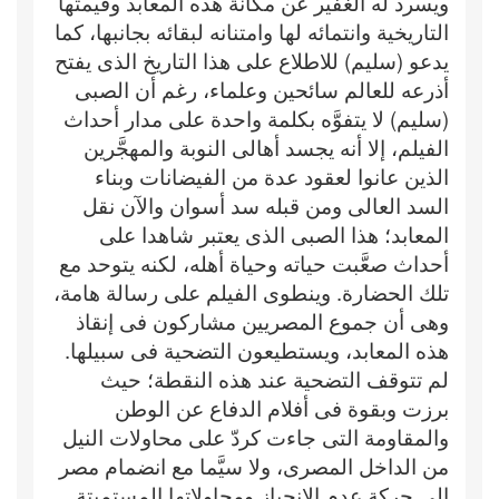
ويسرد له الغفير عن مكانة هذه المعابد وقيمتها
التاريخية وانتمائه لها وامتنانه لبقائه بجانبها، كما
يدعو (سليم) للاطلاع على هذا التاريخ الذى يفتح
أذرعه للعالم سائحين وعلماء، رغم أن الصبى
(سليم) لا يتفوَّه بكلمة واحدة على مدار أحداث
الفيلم، إلا أنه يجسد أهالى النوبة والمهجَّرين
الذين عانوا لعقود عدة من الفيضانات وبناء
السد العالى ومن قبله سد أسوان والآن نقل
المعابد؛ هذا الصبى الذى يعتبر شاهدا على
أحداث صعَّبت حياته وحياة أهله، لكنه يتوحد مع
تلك الحضارة. وينطوى الفيلم على رسالة هامة،
وهى أن جموع المصريين مشاركون فى إنقاذ
هذه المعابد، ويستطيعون التضحية فى سبيلها.
لم تتوقف التضحية عند هذه النقطة؛ حيث
برزت وبقوة فى أفلام الدفاع عن الوطن
والمقاومة التى جاءت كردّ على محاولات النيل
من الداخل المصرى، ولا سيَّما مع انضمام مصر
إلى حركة عدم الانحياز ومحاولاتها المستميتة