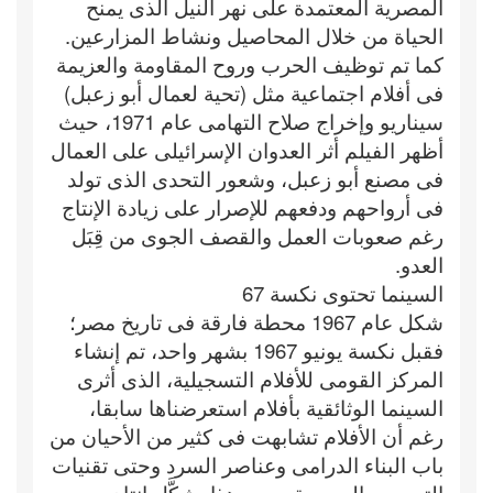
المصرية المعتمدة على نهر النيل الذى يمنح
الحياة من خلال المحاصيل ونشاط المزارعين.
كما تم توظيف الحرب وروح المقاومة والعزيمة
فى أفلام اجتماعية مثل (تحية لعمال أبو زعبل)
سيناريو وإخراج صلاح التهامى عام 1971، حيث
أظهر الفيلم أثر العدوان الإسرائيلى على العمال
فى مصنع أبو زعبل، وشعور التحدى الذى تولد
فى أرواحهم ودفعهم للإصرار على زيادة الإنتاج
رغم صعوبات العمل والقصف الجوى من قِبَل
العدو.
السينما تحتوى نكسة 67
شكل عام 1967 محطة فارقة فى تاريخ مصر؛
فقبل نكسة يونيو 1967 بشهر واحد، تم إنشاء
المركز القومى للأفلام التسجيلية، الذى أثرى
السينما الوثائقية بأفلام استعرضناها سابقا،
رغم أن الأفلام تشابهت فى كثير من الأحيان من
باب البناء الدرامى وعناصر السرد وحتى تقنيات