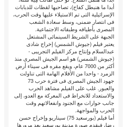
أبدا ما هنبطل كفاح)، تصاحبها لقطات للدبابات
الإسرائيلية التى تم الاستيلاء عليها وقت الحرب،
فى انتصار ضمنى، وسط سعادة الشعب
المصرى بأطيافه وطبقاته الاجتماعية.
الجبهة على الشريط السينمائى المشتعل
يعتبر فيلم (جيوش الشمس) إخراج شادى
عبدالسلام وإنتاج مركز الفيلم التجريبى -
(جيوش الشمس) هو اسم الجيش المصرى منذ
أكثر من 7000 عام، ويقع مقره فى سيناء أرض
الزمرد - واحدا من الأفلام الهامة التى تناولت
جهود الجيش المصرى فى فترة حرب 73
والعبور. غلب على الفيلم مشاهد الحرب
والاستعداد للانخراط فى المعركة مع العدو، إلى
جانب حوارات مع الجنود وانفعالاتهم وقت
الحرب والمواجهة.
أما فيلم (بورسعيد 75) سيناريو وإخراج حسن
رضا، فيقدم صورة مدينة بورسعيد بعد مرورها