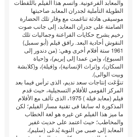
والمعابد الفرعونية. واتسم هذا الفيلم باللقطات
الطويلة التأملية لجدران المعابد صاحبتها
موسيقى هادئة تناغمت مع وقار تلك الحضارة
الصامتة على جدران المعابد، إلى جانب صوت
رخيم يشرح حكايات الفراعنة وجماليات تلك
النقوش أحادية البعد. رافق فيلم (أبو سمبل)
1961 ستة أفلام أخرى وهي: (من دندور إلى
السبوع)، و(من عمدا إلى إبريم)، و(حياة
السكان)، و(تراث الإنسانية)، و(فيلة)، و(كلابشة
وبيت الوالى).
تنوَّعَت إنتاجات سعد نديم، الذى ترأس فيما بعد
المركز القومى للأفلام التسجيلية، حيث قدم
فيلم (معابد فيلة ) 1975، الذى تألف مع الأفلام
المذكورة له سابقا فى تقنية مسار الفيلم؛ لكن
ما ميز هذا الفيلم عن غيره هو لغة الخطاب
والمخاطب؛ حيث اعتمد على حديث غفير
المعابد إلى صبى من النوبة يُدعَى (سليم)،