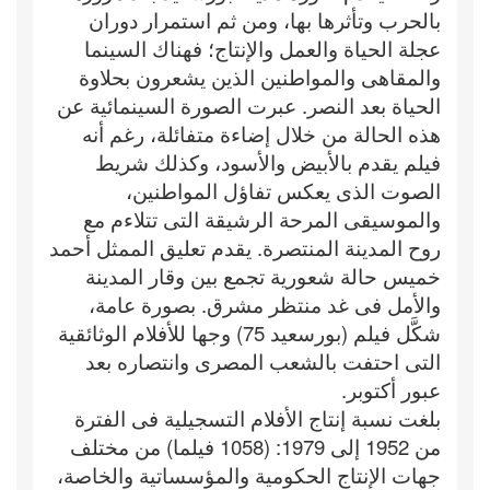
بالحرب وتأثرها بها، ومن ثم استمرار دوران
عجلة الحياة والعمل والإنتاج؛ فهناك السينما
والمقاهى والمواطنين الذين يشعرون بحلاوة
الحياة بعد النصر. عبرت الصورة السينمائية عن
هذه الحالة من خلال إضاءة متفائلة، رغم أنه
فيلم يقدم بالأبيض والأسود، وكذلك شريط
الصوت الذى يعكس تفاؤل المواطنين،
والموسيقى المرحة الرشيقة التى تتلاءم مع
روح المدينة المنتصرة. يقدم تعليق الممثل أحمد
خميس حالة شعورية تجمع بين وقار المدينة
والأمل فى غد منتظر مشرق. بصورة عامة،
شكَّل فيلم (بورسعيد 75) وجها للأفلام الوثائقية
التى احتفت بالشعب المصرى وانتصاره بعد
عبور أكتوبر.
بلغت نسبة إنتاج الأفلام التسجيلية فى الفترة
من 1952 إلى 1979: (1058 فيلما) من مختلف
جهات الإنتاج الحكومية والمؤسساتية والخاصة،