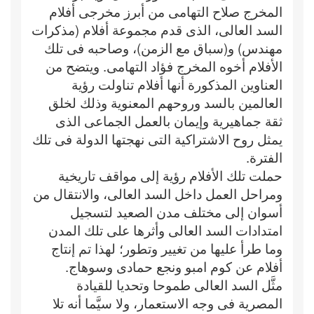
المخرج صلاح التهامى من أبرز مخرجى أفلام
السد العالى، الذى قدم مجموعة أفلام (مذكرات
مهندس) و(سباق مع الزمن)، وصاحبه فى تلك
الأفلام أخوه المخرج فؤاد التهامى. ويتضح من
العناوين المذكورة أنها أفلام تناولت رؤية
العالمين بالسد وروحهم المعنوية وذلك لخلق
ثقة جماهيرية وإيمان بالعمل الجماعى الذى
يمثل روح الاشتراكية التى نهجتها الدولة فى تلك
الفترة.
حملت تلك الأفلام رؤية إلى مواقف تاريخية
ومراحل العمل داخل السد العالى، والانتقال من
أسوان إلى مختلف مدن الصعيد لتسجيل
امتدادات السد العالى وأثرها على تلك المدن
وما طرأ عليها من تغيير وتطور؛ لهذا تم إنتاج
أفلام عن كوم امبو ونجع حمادى وسوهاج.
مثَّل السد العالى طموحا وتحديا للقيادة
المصرية فى وجه الاستعمار، ولا سيَّما أنه تلا