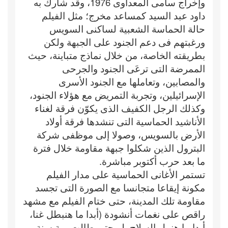
وإخراج سامى المعداوى 1976، وقد شارك به
داود عبد السيد كمساعد مخرج؛ مثل الفيلم
حالة الحماسة الشعبية لساكنى السويس
ورغبتهم فى دعم الجنود على الجبهة ولكن
بطريقته الخاصة، من خلال نماذج متباينة، حيث
الممرضة التى ترعَى الجنود والجرحى
والمصابين، وتعاملها مع الجنود الأسرى
الإسرائيلين، وتجربة التمريض مع هؤلاء الجنود،
وكذلك الرجل الكفيف الذى يكوّن فرقة لغناء
الأناشيد الحماسية التى تنشدها فرقة أولاد
الأرض بالسويس، وصولا إلى موظفى شركة
البترول الذين شكلوا جبهة مقاومة خلال فترة
ما بعد حرب أكتوبر مباشرة.
تستمر الأغانى الحماسية على مدار الفيلم
مكونة إيقاعا متجانسا مع الصورة التى تجسد
مقاومة تلك المدينة، حتى ختام الفيلم مع مشهد
راقص على نغمات أنشودة (أبدا ما هنبطل غنا،
أبدا ما هنمل السلاح. لو حتى طالت مِية سنة،