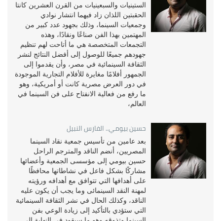
الستينيات والسبعينيات من القرن العشرين كانتا
الحقبتين اللذان زاد فيهما انتشار نوادي
وجمعيات السينما، وذلك بجهود عدد كبير من
المهتمين بهذا الفن صناعًا ونقادًا، وهذه
التجمعات المتخصصة هي ما أتاحت لهم تنظيم
جهودهم جميعًا للوصول إلى أفضل النتائج لنشر
الثقافة السينمائية في مصر، وأن يقدموا إلى
الجمهور أفلامًا مغايرة للأفلام التجارية الموجودة
في دور العرض مصرية كانت أو أمريكية، وهو
ما رفع من فعالية الانفتاح على فن السينما في
العالم،
حسين بيومي.. الفارس النبيل
بعد عامين من تأسيس جمعية نقاد السينما
المصريين، أنضم الناقد والمترجم الراحل
حسين بيومي إلى مؤسسى الجمعية وأعضائها
مشاركًا بشكل فاعل في نشاطاتها محافظًا
على أهدافها التي تتوافق مع أهدافه ورؤيته
لمهنة النقد السينمائى وما يجب أن يكون عليه
الناقد، وكذلك الحال في نشر الثقافة السينمائية
التي ستؤدي بالتأكيد إلى زيادة الوعي بفن
السينما وتذوقه وهو ما سيقود في النهاية إلى