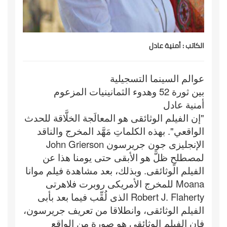
الكاتب : أمنية عادل
عوالم السينما التسجيلية
بين ثورة 52 وهدوء الثمانينيات المزعوم
أمنية عادل
"إن الفيلم الوثائقى هو المعالَجة الخلَّاقة للحدث
الواقعي". بهذه الكلماتِ مَهَّد المخرج والناقد
الإنجليزى جون جريرسون John Grierson
لمصطلحٍ ظلَّ هو الأبقى حتى يومنا هذا عن
الفيلم الوثائقى. وبذلك، بعد مشاهدة فيلم موانا
Moana للمخرج الأمريكى روبرت فلاهرتى
Robert J. Flaherty الذى لُقِّب فيما بعد بأبى
الفيلم الوثائقى، وانطلاقا من تعريف جريرسون،
فإن الفيلم الوثائقى هو صورة من الواقع