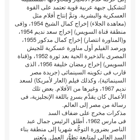
لتشكيل جبهة عربية قوية تعتمد على القوة
العسكرية والبشرية. وتمَّ إنتاج أفلام مثل
(معاهدة الجلاء) إخراج كمال الشيخ 1954، و(فى
منطقة قناة السويس) إخراج سعد نديم 1954،
و(المناورة انتصار) إخراج كمال مدكور 1955،
ويرصد الفيلم أول مناورة عسكرية للجيش
المصرى بالذخيرة الحية بعد ثورة 1952، و(قناة
السويس) إخراج رمضان خليفة 1956، الذى
قارب فى تكوينه السينمائى (جريدة مصر
السينمائية)، وكذلك فيلم (العار لأمريكا) لسعد
نديم 1967، وغيرها من الأفلام. بعض تلك
الأعمال كان يقدَّم بسردٍ باللغة الإنجليزية، فى
رسالة من مصر إلى العالم.
مذكرات مخرج على ضفاف السد
فى مارس 1962، أطلق الرئيس جمال عبد
الناصر بضرورة التوجُّه شهريا إلى منطقة بناء
السد العالى لمتابعة تطوُّر العمل. ويُعتبر