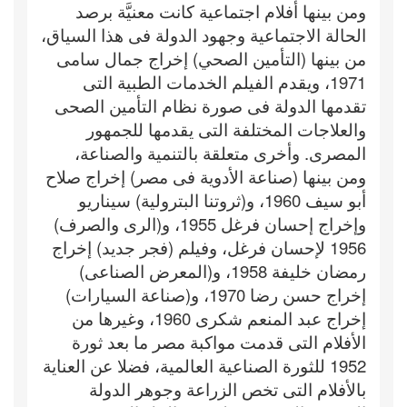
ومن بينها أفلام اجتماعية كانت معنيَّة برصد
الحالة الاجتماعية وجهود الدولة فى هذا السياق،
من بينها (التأمين الصحي) إخراج جمال سامى
1971، ويقدم الفيلم الخدمات الطبية التى
تقدمها الدولة فى صورة نظام التأمين الصحى
والعلاجات المختلفة التى يقدمها للجمهور
المصرى. وأخرى متعلقة بالتنمية والصناعة،
ومن بينها (صناعة الأدوية فى مصر) إخراج صلاح
أبو سيف 1960، و(ثروتنا البترولية) سيناريو
وإخراج إحسان فرغل 1955، و(الرى والصرف)
1956 لإحسان فرغل، وفيلم (فجر جديد) إخراج
رمضان خليفة 1958، و(المعرض الصناعى)
إخراج حسن رضا 1970، و(صناعة السيارات)
إخراج عبد المنعم شكرى 1960، وغيرها من
الأفلام التى قدمت مواكبة مصر ما بعد ثورة
1952 للثورة الصناعية العالمية، فضلا عن العناية
بالأفلام التى تخص الزراعة وجوهر الدولة