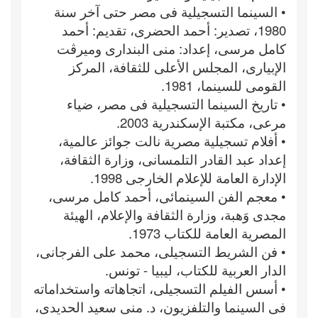
• السينما التسجيلية فى مصر حتى آخر سنة
1980، تصدير: أحمد الحضرى، تقديم: أحمد
كامل مرسى، إعداد: منى البندارى وميرڤت
الإبيارى، المجلس الأعلى للثقافة، المركز
القومى للسينما، 1981.
• تاريخ السينما التسجيلية فى مصر، ضياء
مرعى، مكتبة الإسكندرية 2003.
• أفلام تسجيلية مصرية نالت جوائز عالمية،
إعداد عبد القادر التلمسانى، وزارة الثقافة،
الإدارة العامة للإعلام الخارجى 1998.
• معجم الفن السينمائى، أحمد كامل مرسى،
مجدى وَهبة، وزارة الثقافة والإعلام، الهيئة
المصرية العامة للكتاب 1973.
• فن الشريط التسجيلى، محمد على الفرجانى،
الدار العربية للكتاب، ليبيا - تونس.
• أسس الفيلم التسجيلى، اتجاهاته واستخداماته
فى السينما والتلفزيون، د. منى سعيد الحديدى،