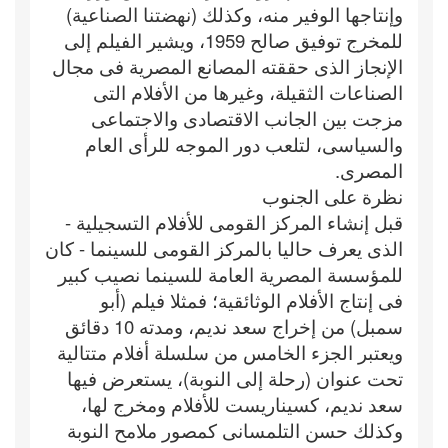
وإنتاجها الوفير منه، وكذلك (نهضتنا الصناعية)
للمخرج توفيق صالح 1959، ويشير الفيلم إلى
الإنجاز الذى حققته المصانع المصرية فى مجال
الصناعات الثقيلة، وغيرها من الأفلام التى
مزجت بين الجانب الاقتصادى والاجتماعى
والسياسى، لتلعب دور الموجه للرأى العام
المصرى.
نظرة على الجنوب
قبل إنشاء المركز القومى للأفلام التسجيلية -
الذى يعرف حاليا بالمركز القومى للسينما - كان
للمؤسسة المصرية العامة للسينما نصيب كبير
فى إنتاج الأفلام الوثائقية؛ فمثلا فيلم (أبو
سمبل) من إخراج سعد نديم، ومدته 10 دقائق
ويعتبر الجزء الخامس من سلسلة أفلام متتالية
تحت عنوان (رحلة إلى النوبة)، يستعرض فيها
سعد نديم، كسيناريست للأفلام ومخرج لها،
وكذلك حسن التلمسانى كمصور ملامح النوبة