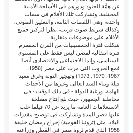
عن همَّة الجنود ودورهم فى الأسلحة الأمنية
المختلفة. وتشاركت تلك الأفلام فى سمات
واحدة، وهى اللقطات الثابتة، والتعليق الصوتى،
وكذلك شريط صوت قريب، نظرا لتركيز جميع
الأفلام على موضوعات متقاربة.
شكلت فترة الخمسينيات من القرن المنصرم
فترة انتقالية لمصر، ليس فقط على المستوى
السياسى، وإنما الاجتماعى والاقتصادى أيضا؛
فمع الحروب التى مرت على مصر (1956،
1967، 1970، 1973) وتهجير النوبة وغرق معبد
فيلة وبناء السد العالى وغيرها من الأحداث
الهامة، ورغبة الدولة - فى ذلك الوقت - فى
مخاطبة الجمهور، حيث بلغ إنتاج مصلحة
الاستعلامات العامة ما يزيد عن 70 فيلما غلب
عليها قصر المدة وتشاركت فى توضيح مقدرات
البلاد، مثل (ثروتنا القومية) إخراج رمضان خليفة
1958 الذى قدم ثروة مصر فى القطن وزراعته