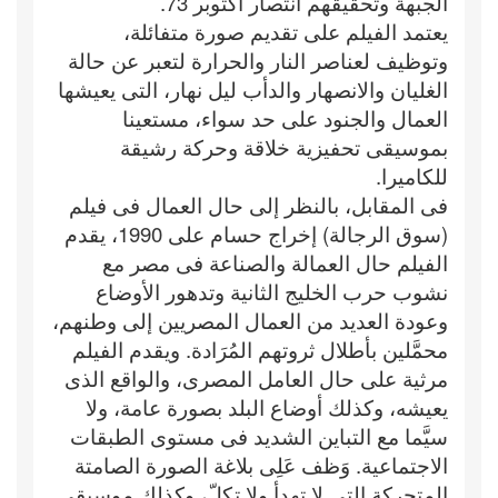
الجبهة وتحقيقهم انتصار أكتوبر 73.
يعتمد الفيلم على تقديم صورة متفائلة،
وتوظيف لعناصر النار والحرارة لتعبر عن حالة
الغليان والانصهار والدأب ليل نهار، التى يعيشها
العمال والجنود على حد سواء، مستعينا
بموسيقى تحفيزية خلاقة وحركة رشيقة
للكاميرا.
فى المقابل، بالنظر إلى حال العمال فى فيلم
(سوق الرجالة) إخراج حسام على 1990، يقدم
الفيلم حال العمالة والصناعة فى مصر مع
نشوب حرب الخليج الثانية وتدهور الأوضاع
وعودة العديد من العمال المصريين إلى وطنهم،
محمَّلين بأطلال ثروتهم المُرَادة. ويقدم الفيلم
مرثية على حال العامل المصرى، والواقع الذى
يعيشه، وكذلك أوضاع البلد بصورة عامة، ولا
سيَّما مع التباين الشديد فى مستوى الطبقات
الاجتماعية. وَظف عَلِى بلاغة الصورة الصامتة
المتحركة التى لا تهدأ ولا تكلّ، وكذلك موسيقى