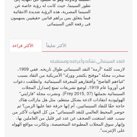
تطور السينما، حيث كانت له رؤية خاصة عن
السينما المصرية، هذه الرؤية شديدة الانتقائية
فيما يتعلق بمن يراهم فنانين حقيقيين يسهمون
فى رفعة الفن السينمائى
الأكثر تعليقاً
الأكثر قراءة
النقد السينمائي نشأته وأغراضه ومستقبله
لازمت كلمة "أزمة" النقد السينمائي طوال تاريخه. ففي 1909،
سخرت مجلة "موفنج بكتشر وورلد" الأمريكية من النقاد بسبب
"غباءهم الفاضح" وأفتقارهم للمعرفة السينمائية. وانطلقت دعوات
في أوروبا عام 1919، لوضع تشريعات تمنع إصدارل المجلات
السينمائية بجملتها (Frey 2015, 37). ونشرت مجلة "فارايتي"
الهوليودية انتقادات لاذعة بشكل منتظم، مثل هل مازالت هناك
حاجة حقًا للنقاد السينمائيين، أم إنها حرفة عفا عليها الزمن؟ ثم
حوصر المحيط العالمي للنقد السينمائي" من كل الجهات لأكثر من
سبب. فقد استغنت الصحف عن عدد غير قليل من العاملين بها،
وإنهار سوق المجلات المطبوعة المتخصصة، وتكاثرت مواقع الهواه
على الإنترنت".