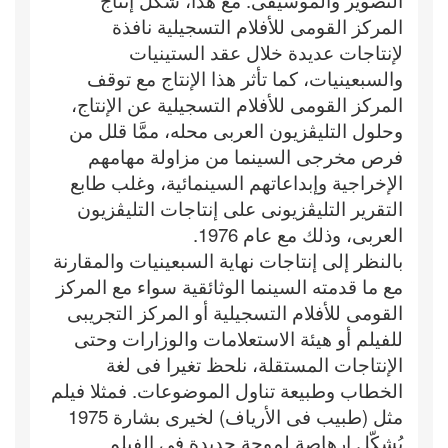
التصوير والموسيقى. مع هذا، شكَّل إنتاج
المركز القومى للأفلام التسجيلية نافذة
لإنتاجات عديدة خلال عقد الستينيات
والسبعينيات، كما تأثر هذا الإنتاج مع توقف
المركز القومى للأفلام التسجيلية عن الإنتاج،
وحلول التليڤزيون العربى محله، ممَّا قلل من
فرص مخرجى السينما من مزاولة مهامهم
الإخراجية وإبداعاتهم السينمائية، وغلب طابع
التقرير التليڤزيونى على إنتاجات التليڤزيون
العربى، وذلك مع عام 1976.
بالنظر إلى إنتاجات نهاية السبعينيات والمقارنة
مع ما قدمته السينما الوثائقية سواء مع المركز
القومى للأفلام التسجيلية أو المركز التجريبى
للفيلم أو هيئة الاستعلامات والوزارات وحتى
الإنتاجات المستقلة، نلحظ تغيرا فى لغة
الخطاب وطبيعة تناول الموضوعات. فمثلا فيلم
مثل (طبيب فى الأرياف) لخيرى بشارة 1975
يُشكّل إرهاصة لموجة جديدة فى الفيلم