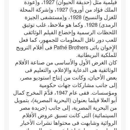
فيلمية مثل (حديقة الحيوان) 1927، و(عودة
الملك فؤاد من أوروبا) 1927، و(شركة المحلة
للغزل والنسيج) 1928، و(مستشفى الجيزة
الرمدى) 1928. وكما هو ملاحظ، غلب توثيق
اللحظات الرسمية وإخضاع الفيلم الوثائقى
للعب دور ناقل المعلومات للجمهور، كما فعل
الإِخوان باثى Pathé Brothers فى أفلام الترويج
للملكية البريطانية.
كان الغرض الأول والأساسى من صناعة الأفلام
الوثائقية هى الدعاية والإعلام، والتعليم فى
بعض الأحيان، وكانت من إنتاج استوديو مصر،
إلى جانب مشاركات جهات حكومية
ومؤسسات. ففى عام 1947، قدَّمَ المخرج كمال
أبو العلا فيلما بعنوان (البحرية المصرية)، بتمويل
من البحرية المصرية، إلى جانب (جريدة مصر
السينمائية) التى كانت تسبق عروض الأفلام
الروائية وشابهت فى محتواها نشرات الأخبار