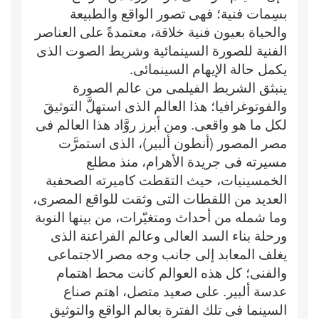
بسِمات فنية؛ فهى تصور الواقع والطبيعة
والحياة بعيون فنية خلاقة، معتمدةً على العناصر
الفنية للصورة السينمائية وشريط الصوت الذى
يكمل حالة الإيهام السينمائى.
ينبثق الشريط الفيلمى من عالم الصورة
والفوتوغرافيا؛ هذا العالم الذى استهلَّ التوثيقَ
لكل ما هو واقعى. ومن أبرز روَّاد هذا العالم فى
مصر المصور (أنطون ألبير)، الذى استمرَّت
مسيرته فى جريدة الأهرام، منذ مطلع
الخمسينيات، حيث التقطت كاميرته الصحفية
العديد من اللقطات التى وثقت للواقع المصرى،
وما شمله من أحداث ومتغيّرات، من بينها النوبة
ورحلة بناء السد العالى وعالم الفراعنة الذى
يغلف المعابد إلى جانب وجه مصر الاجتماعى
والفنى؛ كل هذه العوالم كانت محط اهتمام
عدسة ألبير. على صعيد متصل، اهتم صناع
السينما فى تلك الفترة بعالم الواقع والتوثيق