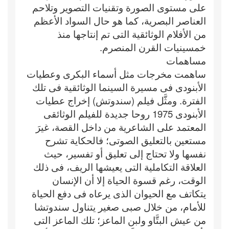
على مستوى الصورة وتقنيات التصوير وتلاحم
العناصر البصرية، كما هو حال السواد الأعظم
من الأفلام الوثائقية التى تم إنتاجها منذ
خمسينيات القرن المنصرم.
مساهمات
ساهمت مخرجات مثل أسماء البكرى وعطيات
الأبنودى فى مسيرة السينما الوثائقية فى تلك
الفترة. ومثَّل فيلم (سندوتش) إخراج عطيات
الأبنودى 1975 روحا جديدة للفيلم الوثائقى
المعتمد على الشاعرية من داخل القصة، غيرَ
مستعين بالتعليق الصوتى؛ فالحكاية تشرح
نفسها ولا تحتاج إلى تعليق أو تفسير، حيث
العلاقة التكاملية التى يعيشها الريف، فى ذلك
الوقت، رغم قسوة الحياة إلا أن الإنسان
يتكاتف مع الحيوان الذى يرعاه فى دفع الحياة
للأمام، من خلال صبى صغير يتناول سندوتشا
من عيش البتَّاو ولبن الماعز؛ تلك الماعز التى