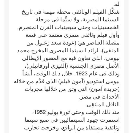
له.
شكَّل الفيلم الوثائقى محطة مهمة فى تاريخ
السينما المصرية، ولا سيَّما فى مرحلة
الخمسينيات وحتى سبعينيات القرن المنصرم.
وأول فيلم وثائقى مصرى معتمد على قصة
متصلة العناصر هو: (عودة سعد زغلول من
المنفى)، لرائد السينما المصرى المخرج محمد
بيومى، الذى تعاون فيه مع المصور الإيطالى
الأصل مصرى الجنسية (ألڤيزى أورفانيلي)،
وذلك فى عام 1923. خلال ذلك الوقت، أنشأ
بيومى استوديو (آمون فيلم) الذى قدَّم من خلاله
(جريدة آمون) التى وثق من خلالها مجريات
الأحداث فى مصر.
الناقل المنتقِى
منذ ذلك الوقت وحتى ثورة يوليو 1952،
استمرت جهود السينمائيين فى صنع سينما
وثائقية مستقاة من الواقع، وخرجت تجارب