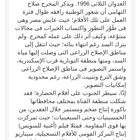
العدوان الثلاثى 1956. ويذكر المخرج صلاح
التهامى أن شعور الوطنية رافقه طوال فترة
العمل على تلك الأفلام؛ حيث عايش مصر وهى
فى طَوْر التطور واكتساب الخبرات فى مجالات
متنوّعة، وكيف أثر ذلك على عمله كمخرج. ولم
يترك السد رغم انتهاء بنائه؛ حيث انتقل إلى
مناطق الإصلاح الزراعى التى وصلت إليها مياه
السد، ومنها منطقة النوبارية قرب الإسكندرية،
واستمر التصوير فى مناطق الإصلاح الزراعى
وشق الترع وتنبيت الزراعة، رغم محدودية
إمكانيات التصوير.
إذًا، سيطر الجنوب على أفلام الحضارة؛ فقد
شكلت منطقة القناة بمختلف محافظاتها
باكورة إنتاج ضخم ومستمر خلال العقدين، من
الخمسينيات وحتى السبعينيات؛ حيث تمركزت
بها قوى المقاومة. فمثلا فيلم (أغنية للسويس)
إنتاج المركز القومى للأفلام التسجيلية، سيناريو