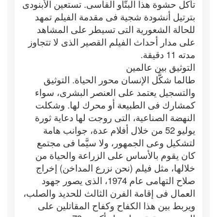
تأكل حشوة هذا البتَّاو القاسى. تستعين الأبنودى
بترتيل أنشودة شجية فى مقدمة الفيلم تمهد
للحالة الشعورية التى تسيطر على المشاهد
على مدار أحداث الفيلم القصير الذى لا تتجاوز
مدته 11 دقيقة.
التوثيق بين عالمين
طالما شكَّل الإنسان محور الحياة. التوثيق
والتسجيل يعتمد على العنصر البشرى، سواء
كمشارك فى الطبيعة أو محرك لها. وشكلت
النهضة الصناعية، التى روجت لها دعاية ثورة
يوليو 52 من خلال أفلام عدة، جوانب هامة
لتشكيل وعى الجمهور، ولا سيَّما فى مجتمع
كان يقوم بالأساس على الزراعة والحياة من
خلالها، مثل فيلم (نحن نزرع المداخن) إخراج
صلاح التهامى عام 1974، الذى يصور جهود
العمال فى إقامة الفرن الثالث للحديد والصلب،
ويربط بين هذا الكفاح وكفاح المقاتلين على