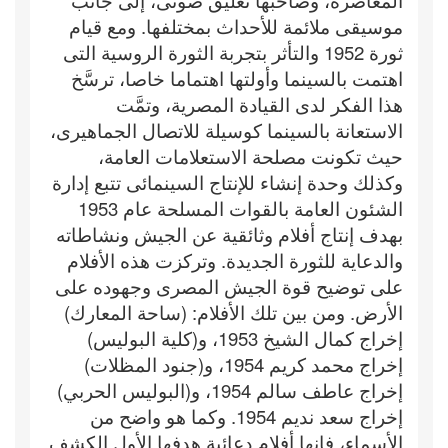
المعاصرة، وصاحبَها تعليق صوتى، إلى جانب
موسيقى ملائمة للأحداث بمختلفها. ومع قيام
ثورة 1952 والتأثر بتجربة الثورة الروسية التى
اهتمت بالسينما وأولتها اهتماما خاصا، ترسَّخ
هذا الفكر لدى القيادة المصرية، وتمَّت
الاستعانة بالسينما كوسيلة للاتصال الجماهيرى،
حيث تكونت مصلحة الاستعلامات العامة،
وكذلك وحدة إنشاء للإنتاج السينمائى تتبع إدارة
الشئون العامة بالقوات المسلحة عام 1953
بهدف إنتاج أفلام وثائقية عن الجيش ونشاطاته
والدعاية للثورة الجديدة. وتركزت هذه الأفلام
على توضيح قوة الجيش المصرى وجهوده على
الأرض. ومن بين تلك الأفلام: (ساحة المعارك)
إخراج كمال الشيخ 1953، و(كلية البوليس)
إخراج محمد كريم 1954، و(جنود المظلات)
إخراج عاطف سالم 1954، و(البوليس الحربي)
إخراج سعد نديم 1954. وكما هو واضح من
الأسماء، فإنها أفلام دعائية هدفها الأول الكشف