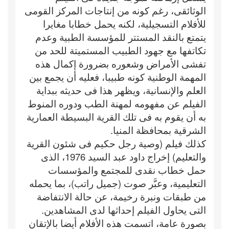
الوثائقى، رغم كونه من إنتاجات المركز القومى
للأفلام التسجيلية، لكنه يحمل خطابا مغايرا
يتمتع بالنقد المستتر للمؤسسة الطبية وعدم
تكاتفها مع جهود الطبيب المستميتة للحد من
تفشى الأمراض وشعوره بضرورة إكمال هذه
المهمة الوطنية كونه طبيبا، فعليه أن يجمع بين
العلم والإنسانية، ويظهر هذا فى حديثه ببداية
الفيلم عن مفهومه لمهنة الطب ودوره المنوط
به أن يقوم به فى تلك القرية البسيطة العمارية
الشرقية بمحافظة المنيا.
كذلك فيلم (وصية رجل حكيم فى شئون القرية
والتعليم) إخراج داود عبد السيد 1976، الذى
حمل خطاب نقدى للمجتمع والمؤسسات
التعليمية، وعبَّر صوت (جميل راتب)، بما يحمله
من طبقات ونبرة رخيمة، عن حالة الانتفاضة
التى يحاول الفيلم إحداثها لدى المشاهدين.
بصورة عامة، اتسمت هذه الأفلام أيضا بالإتقان