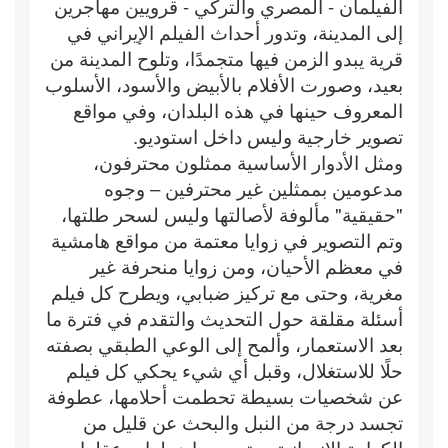
الفيلمان - المصري والتركي - قرويين مهاجرين
إلى المدينة، وتدور أحداث الفيلم الإيراني في
قرية يبدو الزمن فيها متجمدًا، وتلوح المدينة من
بعيد، وصورت الأفلام بالأبيض والأسود، الأسلوب
المعروف حينها في هذه البلدان، وفي مواقع
تصوير خارجية وليس داخل استوديو.
ومثل الأدوار الأساسية ممثلون محترفون،
مدعومين بممثلين غير محترفين – وجوه
"حقيقية" مألوفة لأصالتها وليس لسحر طلتها،
وتم التصوير في زوايا معتمة من مواقع هامشية
في معظم الأحيان، ومن زوايا منحرفة غير
مغرية، وحتى مع تركيز ضبابي، ويطرح كل فيلم
أسئلة مقلقة حول التحديث والتقدم في فترة ما
بعد الاستعمار، وألمح إلى الوعي الطبقي بصفته
حلًا للاستغلال، وقبل أي شيء يحكي كل فيلم
عن شخصيات بسيطة تحطمت أحلامها، عطوفة
تجسد درجة من النبل والبحث عن قليل من
الكرامة الإنسانية، حتى بعد اضطراب عقلها،