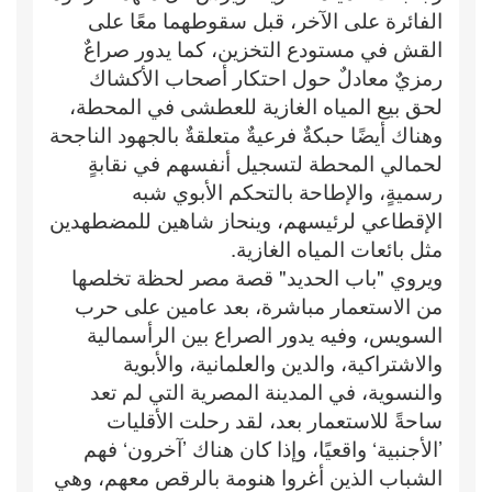
الفائرة على الآخر، قبل سقوطهما معًا على
القش في مستودع التخزين، كما يدور صراعٌ
رمزيٌ معادلٌ حول احتكار أصحاب الأكشاك
لحق بيع المياه الغازية للعطشى في المحطة،
وهناك أيضًا حبكةٌ فرعيةٌ متعلقةٌ بالجهود الناجحة
لحمالي المحطة لتسجيل أنفسهم في نقابةٍ
رسميةٍ، والإطاحة بالتحكم الأبوي شبه
الإقطاعي لرئيسهم، وينحاز شاهين للمضطهدين
مثل بائعات المياه الغازية.
ويروي "باب الحديد" قصة مصر لحظة تخلصها
من الاستعمار مباشرة، بعد عامين على حرب
السويس، وفيه يدور الصراع بين الرأسمالية
والاشتراكية، والدين والعلمانية، والأبوية
والنسوية، في المدينة المصرية التي لم تعد
ساحةً للاستعمار بعد، لقد رحلت الأقليات
’الأجنبية‘ واقعيًا، وإذا كان هناك ’آخرون‘ فهم
الشباب الذين أغروا هنومة بالرقص معهم، وهي