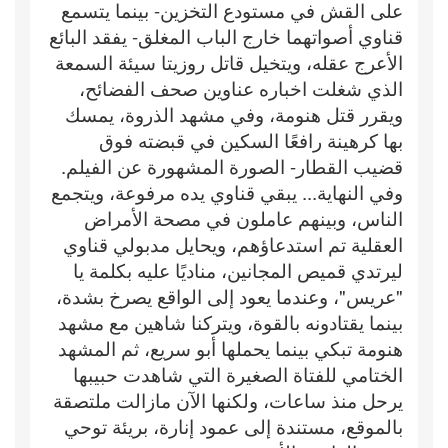
على القش في مستودع التخزين- بينما يتسمع
قناوي أصواتهما خارج الباب المغلق- يفقد البائع
الأعرج عقله، ويتخيل قاتل روزيتا سيئة السمعة
الذي شغلت اخباره عناوين صحف الفضائح،
ويقرر قتل هنومة، وفي مشهد الذروة، يمسك
بها كرهينة رافعًا السكين في قبضته فوق
قضيب القطار- الصورة المشهورة عن الفيلم.
وفي النهاية... يبقي قناوي يده مرفوعة، ويتجمع
الناس، وبينهم عاملون في مصحة الأمراض
العقلية تم استدعاؤهم، ويحايل مدبولي قناوي
ليرتدي قميص المجانين، مناديًا عليه بكلمة يا
"عريس"، وعندما يعود إلى الواقع يصرخ بشدة،
بينما يقتادونه بالقوة، ويتركنا شاهين مع مشهد
هنومة تبكي بينما يحملها أبو سريع، ثم المشهد
الختامي للفتاة الصغيرة التي شاهدت حبيبها
يرحل منذ ساعات، ولكنها الآن مازالت ملتصقة
بالموقع، مستندة إلى عمود إنارة، بريئة توحي