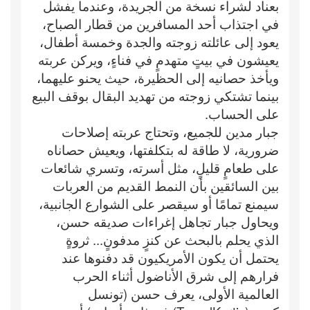
بعناد لشراء نسخة من الجريدة، وعندما يفشل
في اجتذاب أحد المسافرين من قطار الصباح،
يعود إلى عائلته زوجته والجدة وخمسة أطفال،
يعيشون في بيتٍ متهدمٍ في فناءٍ، ويركن عربته
ويأخذ حصانيه إلى الحظيرة، حيث يحنو عليهما،
بينما تشتكي زوجته من تهديد البقال بوقف البيع
على الحساب.
جبار مدين للجميع، وتحتاج عربته إصلاحات
ضرورية، لا طاقة له بتكلفتها، ويعيش حصاناه
على طعامٍ قليلٍ، مثل أسرته، وتسري شائعات
بين السائقين بأن النمط القديم من العربات
سيمنع تمامًا أو سيقصر على الشوارع الجانبية،
ويحاول جبار تجاهل إغراءات صديقه حسن،
الذي يحلم بالبحث عن كنزٍ مدفونٍ... ثروةٍ
يحتمل أن يكون الأمريكيون قد دفنوها عند
فرارهم إلى شرق الأناضول أثناء الحرب
العالمية الأولى، يعرف حسن (تونسل