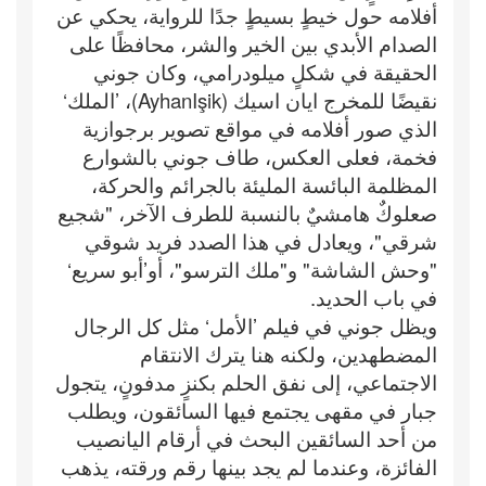
أفلامه حول خيطٍ بسيطٍ جدًا للرواية، يحكي عن
الصدام الأبدي بين الخير والشر، محافظًا على
الحقيقة في شكلٍ ميلودرامي، وكان جوني
نقيضًا للمخرج ايان اسيك (AyhanIşik)، ’الملك‘
الذي صور أفلامه في مواقع تصوير برجوازية
فخمة، فعلى العكس، طاف جوني بالشوارع
المظلمة البائسة المليئة بالجرائم والحركة،
صعلوكٌ هامشيٌ بالنسبة للطرف الآخر، "شجيع
شرقي"، ويعادل في هذا الصدد فريد شوقي
"وحش الشاشة" و"ملك الترسو"، أو’أبو سريع‘
في باب الحديد.
ويظل جوني في فيلم ’الأمل‘ مثل كل الرجال
المضطهدين، ولكنه هنا يترك الانتقام
الاجتماعي، إلى نفق الحلم بكنزٍ مدفونٍ، يتجول
جبار في مقهى يجتمع فيها السائقون، ويطلب
من أحد السائقين البحث في أرقام اليانصيب
الفائزة، وعندما لم يجد بينها رقم ورقته، يذهب