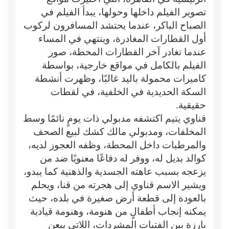
تصوير الفيلم داخلها وحولها، يبدأ الفيلم في
الصباح الباكر، عندما يحتشد المسافرون لركوب
أول القطارات المغادرة، وينتهي في المساء
عندما تغادر آخر القطارات المحطة، صور
الفيلم بالكامل في مواقع خارجية، بواسطة
كاميرات محمولة باليد غالبًا، وظهرت أنشطة
السكة الحديدية في الخلفية، في لقطات
حقيقية.
قناوي يتيم اكتشفه مدبولي ذات يومٍ نائمًا وسط
المخلفات، ومدبولي مالك كشك لبيع الصحف
والمرطبات داخل المحطة، وظفه العجوز لديه،
كوالد بديل له، ووفر له دفاعًا معنويًا ضد من
يزعجه بسبب عاهته الجسدية والذهنية كما يبدو،
ويشير الاسم قناوي إلى هجرته من قنا، ويحلم
بالعودة إلى قطعة أرض صغيرة في بلده، حيث
يمكنه إنجاب أطفالٍ من هنومة، وهنومة قيادية
بارزة بين الفتيات المشردات، اللاتي يبعن