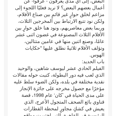
البعض، إلى أي مدى يعرفون - عرفوا- عن
أعمال بعضهم البعض؟ لا نريد فعليًا اللجوء إلى
مزاعم لخلق حوارٍ غير قائمٍ بين صناع الأفلام،
ولكن نود تتبع الارتباط بين المخرجين الثلاث،
وربما بعض معاصريهم، ونود هنا خلق حوارٍ بين
الأفلام الثلاث المصنوعة في غضون اثنى عشر
عامًا، وصنع اثنين منها في عامين متتالين،
وتؤلف الأفلام ثلاثيةً نطلق عليها "حكايات
الهوس.
باب الحديد:
الفيلم الحادي عشر ليوسف شاهين، والوحيد
الذي لعب فيه دور البطولة، كتبت حوله مقالات
نقدية مختلفة في بلده، ولكن الضوء سلط عليه
مؤخرًا مع حصول مخرجه على جائزة الإنجاز
على مدى الحياة في ’كان‘ عام 1998، قصة
قناوي بائع الصحف المتجول الأعرج، الذي
يعيش في كشكٍ مجاورٍ لمحطة القطارات
الرئيسية في القاهرة، التي اختيرت مواقع