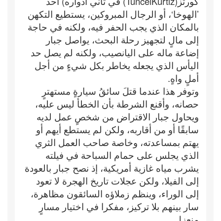
كورتز(TuncelKurtiz) في ثاني أدواره) أحد
’الهوخا‘، أو الرجال المبروكين، يستطيع التكهن
بالمكان الذي يجب الحفر فيه، ولكنه في حاجة
إلى مالٍ لتجهيز رحلة البحث، يواصل جبار
إضاعة ماله على اليانصيب، ولكنه لم يصل حد
اليأس الذي يجعله يخاطر بكل شيءٍ من أجل
أملٍ واهٍ.
وتوفر هذا عندما قتلَ سائقُ سيارةٍ مستهترٍ
حصانه، وأقنع الشرطة بأن الخطأ ليس عليه،
ويحاول جبار الاقتراض من شخصٍ عمل لديه
سابقًا أو من أقاربه، ولكن لم يستطع أيهم أو
يهتم بمساعدته، وخاصة صاحب العمل الثري
الذي يجلس على حمام السباحة في فيلته
يشرب مياه غازية أمريكية، إذ نصح جبار بالعودة
إلى الفيلا، ولكن عجلات تاريخ الهجرة لا تعود
إلى الوراء، وينظم زملاؤه السائقون مظاهرة،
سار بينهم بلا تركيز، مفكرا في اختيار مسارٍ
منعزلٍ.