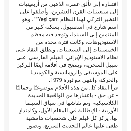
افتقاره إلى تألق عصره الذهبي من أربعينيات
إلى سبعينيات القرن العشرين، وأطلقوا على
النظير التركي لهذا النظام Yeşilçam""، وهو
اسم شارع في أسطنبول، يسكنه كثير من
المنتمين إلى السينما، وتوجد فيه معظم
الاستوديوهات، وكانت فترة مجده من
الخمسينات إلى السبعينات، ويطلق النقاد على
نظام الاستوديو الإيراني ’الفيلم الفارسي‘ على
سبيل السخرية، ويتضح في أفلامه أيضًا التركيز
على الموسيقى والرومانسية والكوميديا
والحركة، وانتهى مع ثورة 1979.
قرأ النقاد كل من هذه الأفلام موضوعيًا وجماليًا
- عن حق - باعتبارها من الواقعية الجديدة
الكلاسيكية، وتم نقاشها في سياق السينما
الأوربية - الإيطالية في المقام الأول، وكامتدادٍ
لها، يركز كل فيلم على شخصيات هامشية
طغى عليها عالم التحديث السريع، ويصور