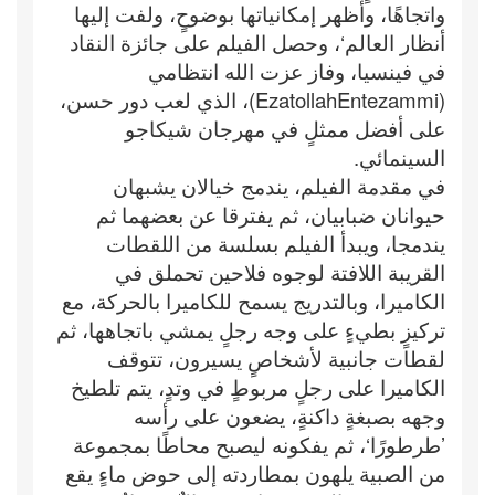
واتجاهًا، وأظهر إمكانياتها بوضوحٍ، ولفت إليها
أنظار العالم‘، وحصل الفيلم على جائزة النقاد
في فينسيا، وفاز عزت الله انتظامي
(EzatollahEntezammi)، الذي لعب دور حسن،
على أفضل ممثلٍ في مهرجان شيكاجو
السينمائي.
في مقدمة الفيلم، يندمج خيالان يشبهان
حيوانان ضبابيان، ثم يفترقا عن بعضهما ثم
يندمجا، ويبدأ الفيلم بسلسة من اللقطات
القريبة اللافتة لوجوه فلاحين تحملق في
الكاميرا، وبالتدريج يسمح للكاميرا بالحركة، مع
تركيزٍ بطيءٍ على وجه رجلٍ يمشي باتجاهها، ثم
لقطات جانبية لأشخاصٍ يسيرون، تتوقف
الكاميرا على رجلٍ مربوطٍ في وتدٍ، يتم تلطيخ
وجهه بصبغةٍ داكنةٍ، يضعون على رأسه
’طرطورًا‘، ثم يفكونه ليصبح محاطًا بمجموعة
من الصبية يلهون بمطاردته إلى حوض ماءٍ يقع