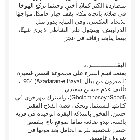
بمطاردة الكنز كملاذٍ أخيرٍ، وحينما يركع الهوخا
في صلاته باتجاه مكة، يقف جبار جامدًا، مواجهًا
للاتجاه العكسي، وفي النهاية يدور مثل
الدراويش، ويتجول على الشاطئ لا يرى شيئًا،
بينما يتابعه رفاقه في عجز
البقــــــــــــــرة:
يعتمد فيلم البقرة على مجموعة قصص قصيرة
’المعزون من بيال (Azadaran-e Bayal) 1964،
تأليف غلام حسين سعيدي
(GholamhoseynSaedi)، واشترك مهرجوي في
كتابتها للسينما، ويحكي قصة الفلاح الفقير
حسن، الفخور بامتلاكه البقرة الوحيدة في قرية
بائسة، تبدو ضائعة تمامًا بموقعٍ ناءٍ، يتقمص
حسن شخصية بقرته الحامل بعد موتها في
ظروفٍ غامضةٍ.