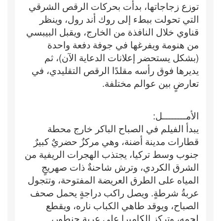
توزع زجاجاتها، بدأت بحركات الرقص الشرقي
التي تحولت ببطء إلى روك أند رول، وينظر
قناوي خلال النافذة من الخارج، ويقبل البيبسي
من هنومة ويفرغها في جوفة دفعة واحدة
(بشكل يستحضر إعلانات الدعاية الآن)، ثم
يديرها فوق رأسه مقلدًا الرقص التقليدي، في
تعارضٍ بين عوالم مختلفة.
الأمــــــــل:
يبدأ الفيلم في الصباح الباكر خارج محطة
قطارات مدينة أضنة، وهي مركزٌ حضريٌ كبيرٌ
جنوب وسط تركيا، يجتذب الهجرات الريفية من
الشرق الكردي، وترش شاحنةٌ ذات صهريجٍ
المياه على الطرق العريضة المفتوحة، وتتجول
عربةُ شرطةٍ. ويصل راكب دراجةٍ يحمل صحف
الصباح، ويوقد طاهي الكباب ناره، ويقطع
لحمه، وتركز الكاميرا على عربة حنطور،