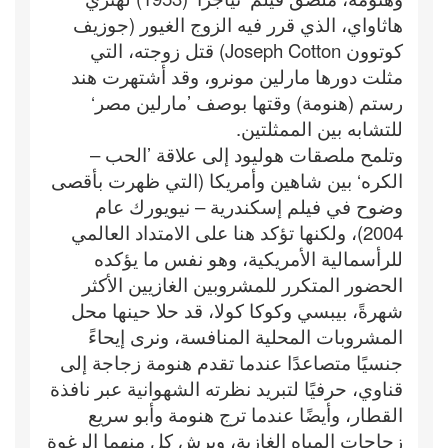
هاثاواي، الذي قرر فيه الزوج الغيور (جوزيف
كوتوون Joseph Cotton) قتل زوجته، التي
مثلت دورها مارلين مونرو، وقد أشتهرت هند
رستم (هنومة) وقتها بوصف ’مارلين مصر‘
للتشابه بين الممثلتين.
وتلمح ملصقات هوليود إلى علاقة ’الحب –
الكره‘ بين شاهين وأمريكا (التي ظهرت بأقصى
وضوح في فيلم إسكندرية – نيويورك عام
2004)، ولكنها تؤكد هنا على الامتداد العالمي
للرأسمالية الأمريكية، وهو نفس ما يؤكده
الحضور المتكرر للمشروبين الغازيين الأكثر
شهرةً، بيبسي وكوكا كولا، قد حلا حينها محل
المشروبات المحلية المنافسة، ونرى إيحاءً
جنسيًا متصاعدًا عندما تقدم هنومة زجاجة إلى
قناوي، حرفيًا لتبريد نظرته الشهوانية عبر نافذة
القطار، وأيضًا عندما ترج هنومة وأبو سريع
زجاجات المياه الغازية، ويرش كل منهما الرغوة