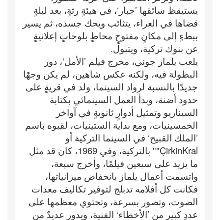
يستيقظ سائقها ’جبار‘، في هيئةٍ رثةٍ، بعد ليلةٍ
قضاها في العراء، يتثائب ويحك جسده، ثم يسير
ببطءٍ إلى مكانٍ مفتوحٍ محاطٍ بلوحاتٍ إعلانيةٍ
عن بنوك تركية، ويتبول.
يلعب يلماز جوني، مخرج فيلم ’الأمل‘، دور
البطولة فيه، ولكنه عكس شاهين، لم يكن وجهًا
جديدًا بالنسبة لرواد السينما، ولد في قريةٍ على
حدود أضنة، وبدأ العمل السينمائي بكتابة
السيناريو وتمثيل أدوارٍ ثانويةٍ في آواخر
الخمسينيات، ومع بداية الستينيات، لقبوه باسم
’الملك القبيح‘ في السينما التركية أو
ÇirkinKral"" بالتركية، وفي 1969، كان قد مثل
ما يزيد على سبعين فيلمًا، وأخرج سبعة،
واتسمت أعمال يلماز بانخفاض ميزانياتها،
فكانت كل أفلامه تدبلج لتوفير تكاليف معدات
الصوت، وتصور بسرعة، وتحتوي معظمها على
عددٍ كبيرٍ من ’الأخطاء‘ الفنية، ويدور عديدٌ من