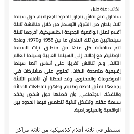
الكاتب : عزة خليل
سنحاول فتح نقاشٍ يتجاوز الحدود الجغرافية، حول سينما
ثلاث بلدان من الشرق الأوسط، من خلال مناقشة ثلاثة
أفلام تمثل الواقعية الجديدة الكلاسيكية، أخرجها ثلاثة
سينمائيين من تلك البلدان ما بين 1958 و1970. وعادة
تتم مناقشة كل منها من منطلق تراث السينما
الوطنية، مع إحالات إلى السينما الغربية وسينما العالم
الثالث، ولم تناقش تقريبًا على أساس أنها سينما
إقليمية متعددة اللغات، تحتوي على مشتركات في
الموضوعات والمحتوى، وقد لاحظنا أن الأفلام الثلاثة
يجمعها تمثيل لحظة وطنية، وظهور تقاطعات الحداثة
والتفكك الاجتماعي، وأن قصتها حول شخصٍ يفقد
سلامة عقله، وتشكل ثلاثية تنطمس فيها الحدود بين
الواقعية والميلودرامية.
سننظر في ثلاثة أفلام كلاسيكية من ثلاثة مراكز