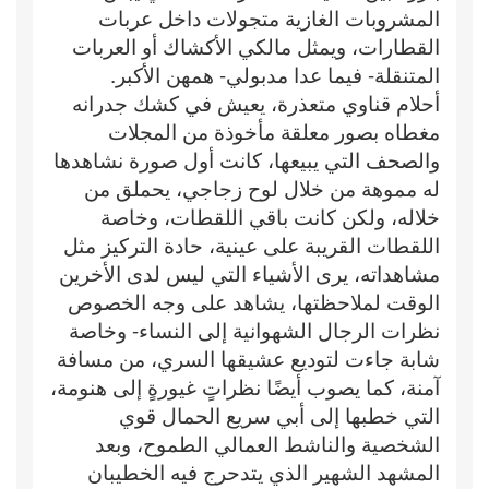
المشروبات الغازية متجولات داخل عربات
القطارات، ويمثل مالكي الأكشاك أو العربات
المتنقلة- فيما عدا مدبولي- همهن الأكبر.
أحلام قناوي متعذرة، يعيش في كشك جدرانه
مغطاه بصور معلقة مأخوذة من المجلات
والصحف التي يبيعها، كانت أول صورة نشاهدها
له مموهة من خلال لوح زجاجي، يحملق من
خلاله، ولكن كانت باقي اللقطات، وخاصة
اللقطات القريبة على عينية، حادة التركيز مثل
مشاهداته، يرى الأشياء التي ليس لدى الأخرين
الوقت لملاحظتها، يشاهد على وجه الخصوص
نظرات الرجال الشهوانية إلى النساء- وخاصة
شابة جاءت لتوديع عشيقها السري، من مسافة
آمنة، كما يصوب أيضًا نظراتٍ غيورةٍ إلى هنومة،
التي خطبها إلى أبي سريع الحمال قوي
الشخصية والناشط العمالي الطموح، وبعد
المشهد الشهير الذي يتدحرج فيه الخطيبان