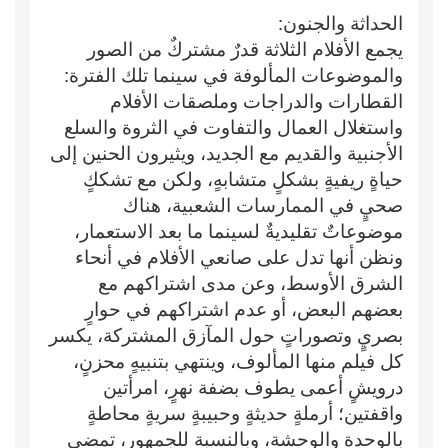
الحداثة والجنون:
يجمع الأفلام الثلاثة قدرٌ مشتركٌ من الصور
والموضوعات المألوفة في سينما تلك الفترة:
القطارات والدراجات وملصقات الأفلام
واستغلال العمال والتفاوت في الثروة والسلع
الأجنبية والقديم مع الجديد، ويثيرون الحنين إلى
حياةٍ ريفيةٍ بشكلٍ متشابهٍ، ولكن مع تشككٍ
صحيٍ في الممارسات الشعبية، هناك
موضوعاتٌ تقليديةٌ لسينما ما بعد الاستعمار،
ونظن أنها تدل على صانعي الأفلام في أنحاء
الشرق الأوسط، وعن مدى اشتراكهم مع
بعضهم البعض، أو عدم اشتراكهم في حوارٍ
بصريٍ وتصوراتٍ حول المآزق المشتركة، يكسر
كل فيلم منها المألوف، وينتهي بتنبيهٍ محزنٍ،
درويشٍ أعمى يطوف بضفة نهرٍ، امرأتين
واقفتين؛ أرملةٍ حديثةٍ وحبيبةٍ سريةٍ محاطةٍ
بالوحدة والوحشة، وبالنسبة للجمهور، تمضي