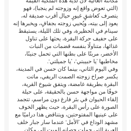
(التي تعوض واقع إنه وزوجته لم ينجبا)، فهو
يتصرف كعاشقٍ غيورٍ حيال أقرب صديقة له،
يعود إلى بيته، ويُحيي زوجته بجفافٍ، ويخبرها إنه
سينام في الحظيرة، وفي تلك الليلة، يستيقظ
على حفيف حركة البقرة، يحثها على تناول
غذائها، متناولًا بنفسه قضمات من النبات
الأخضر، مربتًا على بطنها التي تحمل جنينًا،
مخاطبها ’يا حبيبتي‘، ’يا جميلتي‘.
وفي اليوم الثاني، بينما كان حسن في المدينة،
يكسر صراخ زوجته الصمت الريفي، ماتت
البقرة بطريقة غامضة، ويتفق شيوخ القرية،
خوفًا من مواجهة حسن بالحقيقة، على حيلة
إلقاء الحيوان في بئر فارغ دون مراسم، تتجمد
الصورة على رأس البقرة، حيث يظهر الخوف
على عينيها المفتوحتين، ويتناقض هذا دراميًا مع
مشهد الوداع في ’الأمل‘ عندما سار جبار خلف
العربة التي حملت حصانه الميت إلى مكانٍ