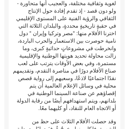
لغوية وثقافية مختلفة، والعجيب أنها متحاورة -
ولو دون قصد - إذ تقدم إفادة حول الإنتاج
الثقافي والرؤية الفنية على المستوى الإقليمي
في حقبةٍ تاريخيةٍ محددةٍ، والبلدان الثلاثة التي
اخترنا الأفلام منها: "مصر وتركيا وإيران " دول
نامية حوصرت بين الاستعمار والحرب الباردة،
وانخرطت في مشروعاتٍ حداثيةٍ كبرى، وما
زالت محاولة تحديد هويتها الوطنية والإقليمية
مستمرة، وفي بعض الأوقات يترتب على لعب
صناع الأفلام دورًا في مناصرة التقدم، وتقديمهم
نقدًا اجتماعيًا لاذعًا، وسعيهم إلى رواية قصص
محلية في وسائل الإعلام العالمية أن يتم
إقصاؤهم عن صناعة السينما الوطنية في
بلدانهم، ويتم استهدافهم أيضًا من رقابة الدولة
أو الاتجاه العام للنقاد، أو كليهما معًا.
وقد حصلت الأفلام الثلاث على حظ من
الشهرة، فلكل منها مخرجٌ عُرِفَ دوليًا مع بداية