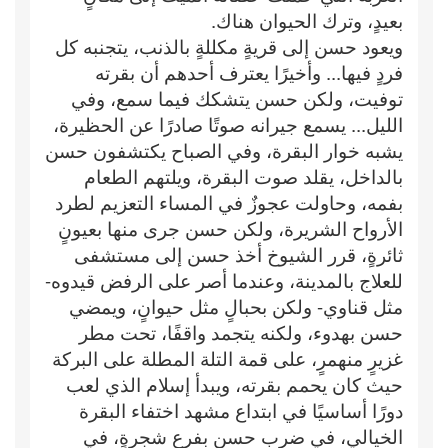
بعيدٍ، وترك الحيوان هناك.
ويعود حسن إلى قريةٍ مكللةٍ بالذنب، يتجنبه كل
فردٍ فيها... وأخيرًا يعترف أحدهم أن بقرته
توفيت، ولكن حسن يتشكك فيما سمع، وفي
الليل... يسمع جيرانه صوتًا صادرًا عن الحظيرة،
يشبه خوار البقرة، وفي الصباح يكتشفون حسن
بالداخل، يقلد صوت البقرة، ويلتهم الطعام
بفمه، وحاولت عجوزٌ في المساء التعزيم لطرد
الأرواح الشريرة، ولكن حسن جرى منها بعيونٍ
ثائرةٍ، قرر الشيوخ أخذ حسن إلى مستشفى
للعلاج بالمدينة، وعندما أصر على الرفض قيدوه-
مثل قناوي- ولكن بحبالٍ مثل حيوانٍ، ويمضي
حسن بهدوء، ولكنه يتجمد واقفًا، تحت مطر
غزيرٍ منهمرٍ، على قمة التلة المطلة على البركة
حيث كان يحمم بقرته، ويبدأ إسلام الذي لعب
دورًا أساسيًا في ابتداع مشهد اختفاء البقرة
الخيالي، في ضرب حسن بفرع شجرةٍ، في