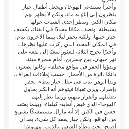
وأخيرا يستدعي’الهوخا‘، ويجعل أطفال جبار
ينظرون إلى إناءٍ به ماء، ولكن لا يظهر لهم
مكان الكنز، وتنظر إحدى الفتيات حولها
بشيطنة، وتصف مكانًا محددًا في الفناء، يكشف
جبار خبثها، ولكنه يحفر ليلًا، بينما الآخرون نيام،
في المكان المحدد الذي ركزت عليها نظرها...
وأخيرًا يخرج الثلاثة للعثور سعيًا إلى بقعة على
نهر جيهان، بين جسرين، أمام شجرة ميتة،
وبدؤوا الحفر في مواقع مختلفة، وكانوا يضعون
دائمًا دائرة من الأحجار، حسب إملاءات العراف،
وبدأ الوهن يدب في عقل جبار ببطء، يحفر
بإصرار، ويرى ثعبانا فيتوهم أنه الكنز يحاول
تضليلهم والفرار منهم، وربما نظر إليهم
’الهوخا‘- الذي قبض أتعابه- كبلهاء، وبينما يعتقد
حسن في الكنز، إلا أنه مازال مستمسكًا بشيءٍ
من الواقع، ولكن جبار يفقد كل شيء، بعد أن
أصبح، تحت وطأة الشعور بالذنب، مهووسًا