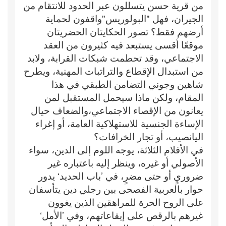
من قرية حسن يتسللون عبر الحدود للانتقام من
الجيران، فهل "البولوريس"واقفون لحماية
أرضهم فقط؟ تصور الحكايتان الحضريتان
موقعًا أقسى يستبعد فيه كثيرون من العقد
الاجتماعي، وقد تحطمت شبكات القرابة، ولابد
من استبدال الإقطاع والتراتبات المهنية، ويطرح
شاهين وجوني التضامن الطبقي في هذا
المقام، ولكن ماذا سيحمل المستقبل لمن
يعانون من الإقصاء الاجتماعي،والضعاف حيال
الإساءة الجنسية للاستهلاكية العامة، أو إغراء
اليانصيب، أو تجار الخرافات؟
في الأفلام الثلاثة، يوجه اللوم إلى الدين، سواء
الأصولي أو غيره، وينظر إليه باعتباره غير
ضروريٍ أو حتى مضرٍ، في ’باب الحديد‘ يدور
حوار بالعربية الفصحى بين رجلي دين يتأسفان
على الروح الحرة للمراهقين الذين يغوون
غيرهم بالرقص على إيقاعاتهم، وفي ’الأمل‘