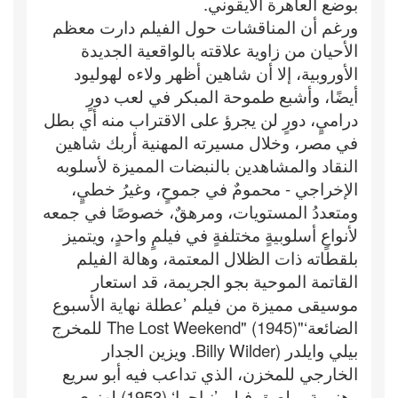
بوضع العاهرة الأيقوني.
ورغم أن المناقشات حول الفيلم دارت معظم
الأحيان من زاوية علاقته بالواقعية الجديدة
الأوروبية، إلا أن شاهين أظهر ولاءه لهوليود
أيضًا، وأشبع طموحة المبكر في لعب دورٍ
دراميٍ، دورٍ لن يجرؤ على الاقتراب منه أي بطل
في مصر، وخلال مسيرته المهنية أربك شاهين
النقاد والمشاهدين بالنبضات المميزة لأسلوبه
الإخراجي - محمومٌ في جموحٍ، وغيرُ خطيٍ،
ومتعددُ المستويات، ومرهقٌ، خصوصًا في جمعه
لأنواعٍ أسلوبيةٍ مختلفةٍ في فيلمٍ واحدٍ، ويتميز
بلقطاته ذات الظلال المعتمة، وهالة الفيلم
القاتمة الموحية بجو الجريمة، قد استعار
موسيقى مميزة من فيلم ’عطلة نهاية الأسبوع
الضائعة‘"The Lost Weekend" (1945) للمخرج
بيلي وايلدر (Billy Wilder. ويزين الجدار
الخارجي للمخزن، الذي تداعب فيه أبو سريع
وهنومة، ملصق فيلم ’نياجرا‘ (1953) لهنري