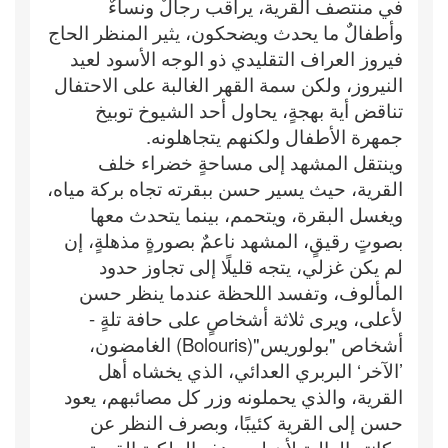
في منتصف القرية، يراقب رجالٌ ونساءٌ
وأطفالٌ ما يحدث ويضحكون، يثير المنظر الحاج
فيروز العراف التقليدي ذو الوجه الأسود لعيد
النيروز، ولكن سمة القهر الغالبة على الاحتفال
تناقض أية بهجةٍ، يحاول أحد الشيوخ توبيخ
جمهرة الأطفال ولكنهم يتجاهلونه.
وينتقل المشهد إلى مساحةٍ خضراء خلف
القرية، حيث يسير حسن ببقرته تجاه بركة مياه،
ويغسل البقرة، ويتحمم، بينما يتحدث معها
بصوتٍ رقيقٍ، المشهد ناعمٌ بصورةٍ مذهلةٍ، إن
لم يكن غزلي، يتجه قليلًا إلى تجاوز حدود
المألوف، وتفسد اللحظة عندما ينظر حسن
لأعلى، ويرى ثلاثة أشخاصٍ على حافة تلةٍ -
أشخاص "بولوريس"(Bolouris) الغامضون،
’الآخر‘ البربري العدائي، الذي يخشاه أهل
القرية، والذي يحملونه وزر كل مصائبهم، يعود
حسن إلى القرية كئيبًا، وبصرف النظر عن
مكانته العالية لأن لديه هذه الملكية القيمة