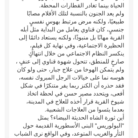
الحياة بينما تغادر القطارات المحطة.
ولم يعد الجنون بالنسبة لتلك الأفلام مصابًا
طبيعيًا، ولكنه مرض مرتبط بهوسٍ نفسيٍ
جنسيٍ، كان قناوي يعامل من البداية مثل أبله
القرية مهانًا بل منبوذًا، ولكنه يستعاد دائمًا إلى
الحظيرة الاجتماعية، وفي نهاية كل فيلمٍ،
ينكسر النظام الاجتماعي من خلال انتهاكٍ
صارخٍ للمنطق، تتحول شهوة قناوي إلى عنفٍ ،
ولم يتمكن الهوخا من علاج جبار، حتى ولو كان
هوسه نما على خيالات الرجل المبروك نفسه،
فقد حذره أن الكنز ربما يفر متنكرًا في شكل
أفعى، ويتحدد مصير حسن في لحظة اتخاذ
شيوخ القرية قرار أخذه للعلاج في المدينة،
بعدما يئسوا من العلاجات الشعبية.
أين ثورة الشاه الحديثة البيضاء؟ يمثل
"البولوريس" البنى الأسطورية القديمة حول
الثأر والغريب المتوعد، وفي الواقع نرى الشباب