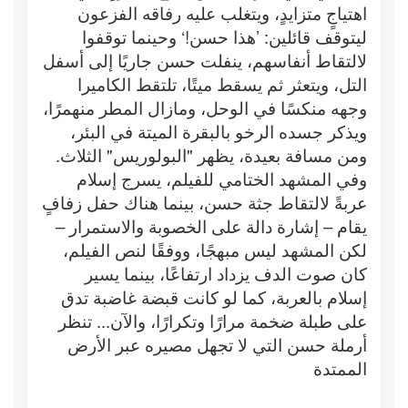
اهتياجٍ متزايدٍ، ويتغلب عليه رفاقه الفزعون
ليتوقف قائلين: ’هذا حسن!‘ وحينما توقفوا
لالتقاط أنفاسهم، ينفلت حسن جاريًا إلى أسفل
التل، ويتعثر ثم يسقط ميتًا، تلتقط الكاميرا
وجهه منكسًا في الوحل، ومازال المطر منهمرًا،
ويذكر جسده الرخو بالبقرة الميتة في البئر،
ومن مسافة بعيدة، يظهر "البولوريس" الثلاث.
وفي المشهد الختامي للفيلم، يسرج إسلام
عربةً لالتقاط جثة حسن، بينما هناك حفل زفافٍ
يقام – إشارة دالة على الخصوبة والاستمرار –
لكن المشهد ليس مبهجًا، ووفقًا لنص الفيلم،
كان صوت الدف يزداد ارتفاعًا، بينما يسير
إسلام بالعربة، كما لو كانت قبضة غاضبة تدق
على طبلة ضخمة مرارًا وتكرارًا، والآن... تنظر
أرملة حسن التي لا تجهل مصيره عبر الأرض
الممتدة