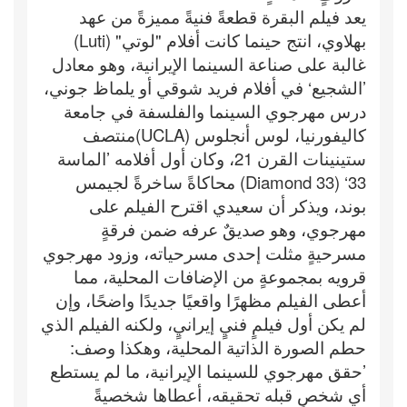
يعد فيلم البقرة قطعةً فنيةً مميزةً من عهد
بهلاوي، انتج حينما كانت أفلام "لوتي" (Luti)
غالبة على صناعة السينما الإيرانية، وهو معادل
’الشجيع‘ في أفلام فريد شوقي أو يلماظ جوني،
درس مهرجوي السينما والفلسفة في جامعة
كاليفورنيا، لوس أنجلوس (UCLA)منتصف
ستينينات القرن 21، وكان أول أفلامه ’الماسة
33‘ (Diamond 33) محاكاةً ساخرةً لجيمس
بوند، ويذكر أن سعيدي اقترح الفيلم على
مهرجوي، وهو صديقٌ عرفه ضمن فرقةٍ
مسرحيةٍ مثلت إحدى مسرحياته، وزود مهرجوي
قرويه بمجموعةٍ من الإضافات المحلية، مما
أعطى الفيلم مظهرًا واقعيًا جديدًا واضحًا، وإن
لم يكن أول فيلمٍ فنيٍ إيرانيٍ، ولكنه الفيلم الذي
حطم الصورة الذاتية المحلية، وهكذا وصف:
’حقق مهرجوي للسينما الإيرانية، ما لم يستطع
أي شخصٍ قبله تحقيقه، أعطاها شخصيةً