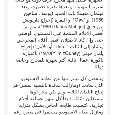
سيرته المهنية، أو بعدها بفترة قصيرة، ويعد
فيلمان منهما: باب الحديد (يوسف شاهين،
1958)، و "Gav" أو البقرة (إخراج داريويش
مهرجوي (Darius Mehrjui) 1969)، من بين
أفضل الافلام المنتجة على المستوى الوطني،
حتى وإن كانا لا يمثلان أفضل أفلام المخرجين،
ويشار إلى الثالث "Umut" أو ’الأمل‘ (إخراج
يلماز جوني (YilmizGüney)1970) باعتباره
باكورة أعمال تالية أكثر شهرة للمخرج وخاصة
دوليًا.
وينفصل كل فيلم منها عن أنظمة الاستوديو
التي سادت (ومازالت سائدة بالنسبة لمصر) في
إنتاج البلدان الثلاثة، ولم يكن مخرجوها
مستقلين دائمًا، إذ بدأ كل منهم بصناعة أفلام
تجارية، اكتسبت طابعه الخاص بشكل متزايد،
ومازال نظام الاستوديو مستمرا في مصر، رغم